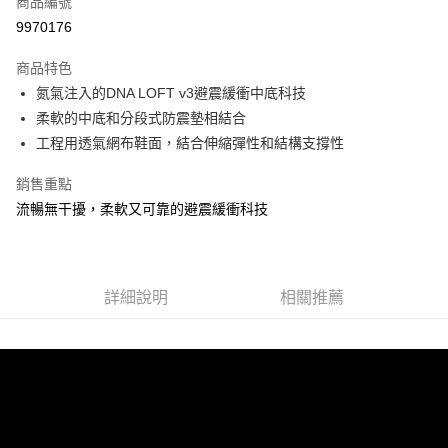
商品編號
ATM付款
9970176
運送方式
商品特色
氮氣注入的DNA LOFT v3避震緩衝中底科技
宅配
柔軟的中底和分段式防震墊相結合
每筆NT$100，滿NT$3,500(含以上)免運費
工程用透氣網布鞋面，結合伸縮彈性和結構支撐性
銷售重點
流暢無干擾，柔軟又可靠的避震緩衝科技
詳細說明
相關推薦