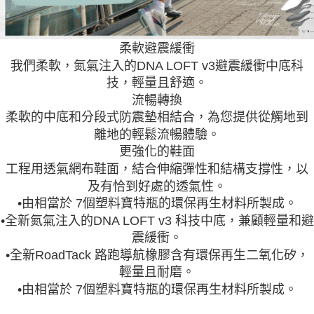
柔軟避震緩衝
我們柔軟，氮氣注入的DNA LOFT v3避震緩衝中底科
技，輕量且舒適。
流暢轉換
柔軟的中底和分段式防震墊相結合，為您提供從觸地到
離地的輕鬆流暢體驗。
更強化的鞋面
工程用透氣網布鞋面，結合伸縮彈性和結構支撐性，以
及有恰到好處的透氣性。
•由相當於 7個塑料寶特瓶的環保再生材料所製成。
•全新氮氣注入的DNA LOFT v3 科技中底，兼顧輕量和避
震緩衝。
•全新RoadTack 路跑導航橡膠含有環保再生二氧化矽，
輕量且耐磨。
•由相當於 7個塑料寶特瓶的環保再生材料所製成。