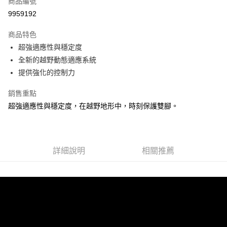
商品編號
ATM付款
9959192
運送方式
商品特色
超強適應性與穩定度
宅配
全新的越野動態適應系統
每筆NT$100，滿NT$3,500(含以上)免運費
提供強化的控制力
銷售重點
超強適應性與穩定度，在越野地形中，時刻保護雙腳。
詳細說明
相關推薦