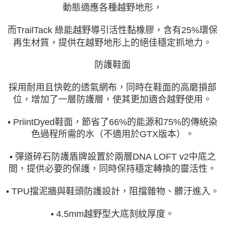
動態適應各種越野地形，
而TrailTack 綠能越野導引活性黏橡膠，含有25%環保
再生材質，提供在越野地形上的絕佳穩定抓地力。
防護鞋面
採用耐用且快乾的透氣網布，同時在鞋面的高磨損部
位，增加了一層防護層，使其更加適合越野使用。
• PriintDyed鞋面，節省了66%的能源和75%的傳統染
色過程所需的水（不適用於GTX版本）。
• 彈道碎石防護盾牌設置於兩層DNA LOFT v2中底之
間，提供必要的保護，同時保持穩定轉換的靈活性。
• TPU擋泥牆與鞋頭防護設計，阻擋雜物、髒汙進入。
• 4.5mm越野型大底刻紋厚度。