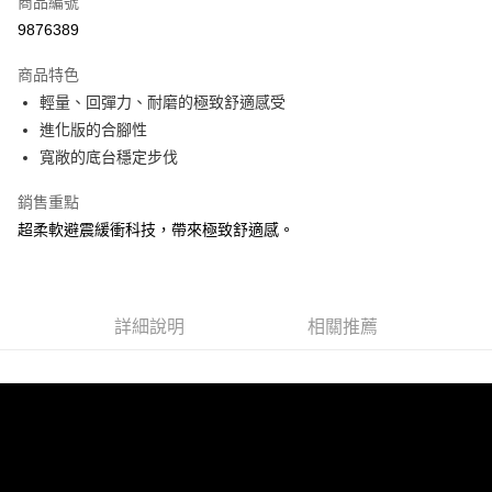
商品編號
ATM付款
9876389
運送方式
商品特色
輕量、回彈力、耐磨的極致舒適感受
宅配
進化版的合腳性
每筆NT$100，滿NT$3,500(含以上)免運費
寬敞的底台穩定步伐
銷售重點
超柔軟避震緩衝科技，帶來極致舒適感。
詳細說明
相關推薦