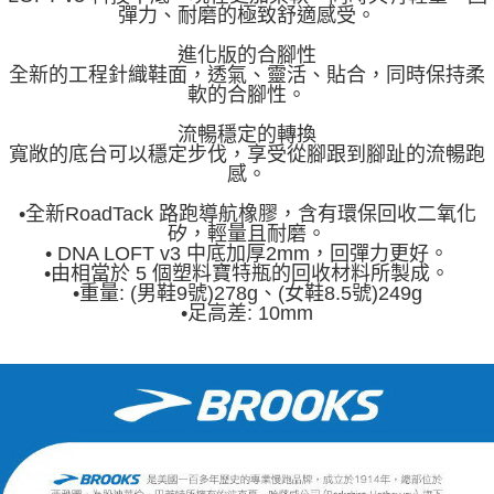
彈力、耐磨的極致舒適感受。
進化版的合腳性
全新的工程針織鞋面，透氣、靈活、貼合，同時保持柔
軟的合腳性。
流暢穩定的轉換
寬敞的底台可以穩定步伐，享受從腳跟到腳趾的流暢跑
感。
•全新RoadTack 路跑導航橡膠，含有環保回收二氧化
矽，輕量且耐磨。
• DNA LOFT v3 中底加厚2mm，回彈力更好。
•由相當於 5 個塑料寶特瓶的回收材料所製成。
•重量: (男鞋9號)278g、(女鞋8.5號)249g
•足高差: 10mm