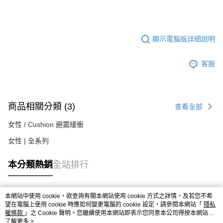
顯示電腦版詳細說明
客服
商品相關分類 (3)
查看全部
女性 / Cushion 避震緩衝
女性 | 全系列
本分類熱銷
全站排行
本網站中使用 cookie，欲查詢有關本網站使用 cookie 方式之詳情，及若您不希
熱門標籤
望在電腦上使用 cookie 時應如何變更電腦的 cookie 設定，請參閱本網站「
隱私
權條款
」之 Cookie 聲明。您繼續使用本網站即表示您同意本公司得按本網站使
用條款之 Cookie 聲明使用 cookie。
了解更多 >