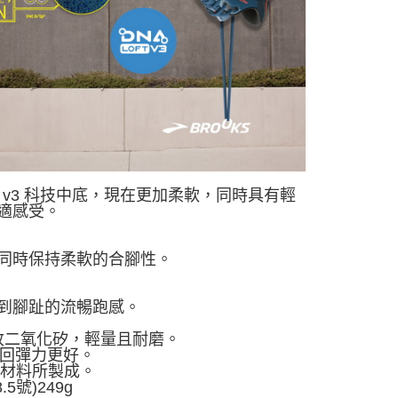
 v3 科技中底，現在更加柔軟，同時具有輕
適感受。
同時保持柔軟的合腳性。
到腳趾的流暢跑感。
保回收二氧化矽，輕量且耐磨。
mm，回彈力更好。
收材料所製成。
.5號)249g