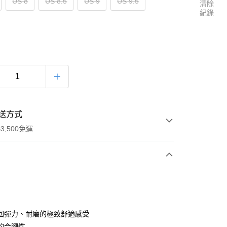
US 8
US 8.5
US 9
US 9.5
清除
紀錄
送方式
3,500免運
次付款
回彈力、耐磨的極致舒適感受
的合腳性