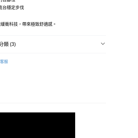
底台穩定步伐
00，滿NT$3,500(含以上)免運費
震緩衝科技，帶來極致舒適感。
類 (3)
shion 避震緩衝
客服
系列
N | 甘油家族
- GLYCERIN 21