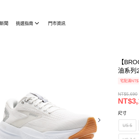
新聞
挑選指南
門市資訊
【BROO
油系列21
宅配滿NT$
NT$5,690
NT$3,
尺寸
US 5