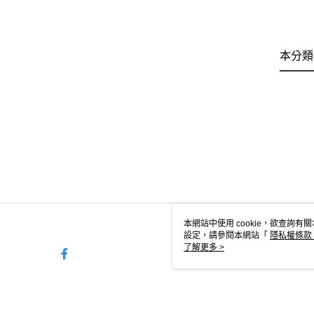
本分類
本網站中使用 cookie，欲查詢有關
設定，請參閱本網站「
隱私權條款
使用 cookie。
了解更多 >