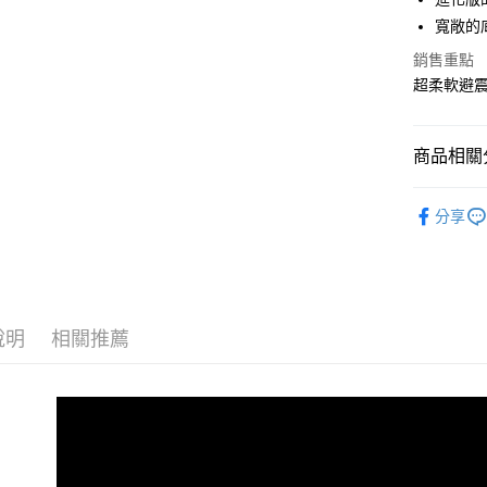
寬敞的
宅配
銷售重點
每筆NT$1
超柔軟避
商品相關分
女性 / Cu
分享
女性 | 全
GLYCERI
說明
相關推薦