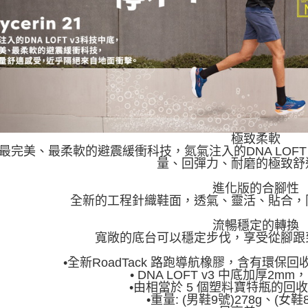
極致柔軟
最完美、最柔軟的避震緩衝科技，氮氣注入的DNA LOFT
量、回彈力、耐磨的極致舒
進化版的合腳性
全新的工程針織鞋面，透氣、靈活、貼合，
流暢穩定的轉換
寬敞的底台可以穩定步伐，享受從腳跟
•全新RoadTack 路跑導航橡膠，含有環
• DNA LOFT v3 中底加厚2
•由相當於 5 個塑料寶特瓶的回
•重量: (男鞋9號)278g、(女鞋8