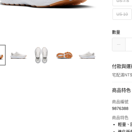
US 7.5
US 10
數量
付款與運
宅配滿NT$
付款方式
商品特色
信用卡一
商品編號
9876388
ATM付款
商品特色
輕量、
運送方式
進化版