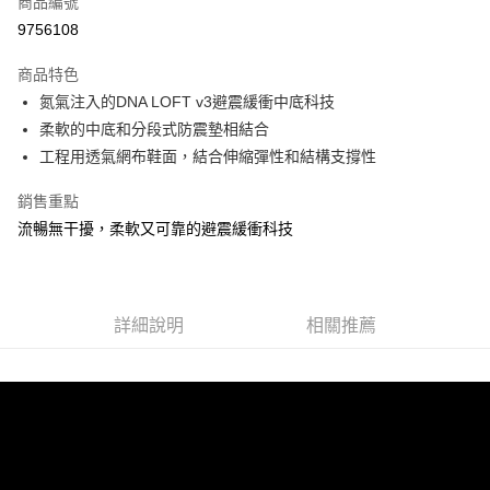
商品編號
ATM付款
9756108
運送方式
商品特色
氮氣注入的DNA LOFT v3避震緩衝中底科技
宅配
柔軟的中底和分段式防震墊相結合
每筆NT$100，滿NT$3,500(含以上)免運費
工程用透氣網布鞋面，結合伸縮彈性和結構支撐性
銷售重點
流暢無干擾，柔軟又可靠的避震緩衝科技
詳細說明
相關推薦