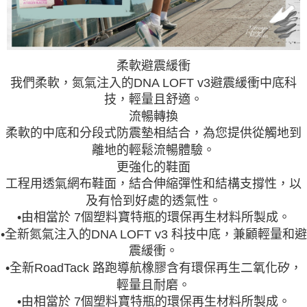
柔軟避震緩衝
我們柔軟，氮氣注入的DNA LOFT v3避震緩衝中底科
技，輕量且舒適。
流暢轉換
柔軟的中底和分段式防震墊相結合，為您提供從觸地到
離地的輕鬆流暢體驗。
更強化的鞋面
工程用透氣網布鞋面，結合伸縮彈性和結構支撐性，以
及有恰到好處的透氣性。
•由相當於 7個塑料寶特瓶的環保再生材料所製成。
•全新氮氣注入的DNA LOFT v3 科技中底，兼顧輕量和避
震緩衝。
•全新RoadTack 路跑導航橡膠含有環保再生二氧化矽，
輕量且耐磨。
•由相當於 7個塑料寶特瓶的環保再生材料所製成。