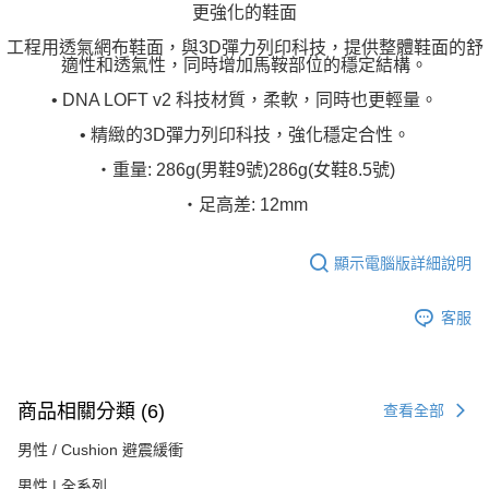
更強化的鞋面
工程用透氣網布鞋面，與3D彈力列印科技，提供整體鞋面的舒
適性和透氣性，同時增加馬鞍部位的穩定結構。
• DNA LOFT v2 科技材質，柔軟，同時也更輕量。
• 精緻的3D彈力列印科技，強化穩定合性。
‧重量: 286g(男鞋9號)286g(女鞋8.5號)
‧足高差: 12mm
顯示電腦版詳細說明
客服
商品相關分類 (6)
查看全部
男性 / Cushion 避震緩衝
男性 | 全系列