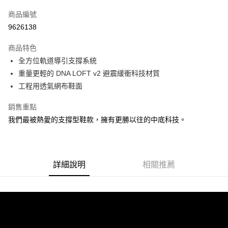
信用卡一次付款
商品編號
ATM付款
9626138
運送方式
商品特色
全方位軌道導引支撐系統
宅配
重量更輕的 DNA LOFT v2 避震緩衝科技材質
每筆NT$100，滿NT$3,500(含以上)免運費
工程用透氣網布鞋面
銷售重點
我們最被熱愛的支撐型鞋款，擁有更勝以往的中底科技。
詳細說明
相關推薦