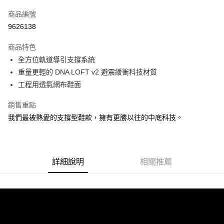
信用卡一次付款
商品編號
ATM付款
9626138
運送方式
商品特色
全方位軌道導引支撐系統
宅配
重量更輕的 DNA LOFT v2 避震緩衝科技材質
每筆NT$100，滿NT$3,500(含以上)免運費
工程用透氣網布鞋面
銷售重點
我們最被熱愛的支撐型鞋款，擁有更勝以往的中底科技。
詳細說明
相關推薦