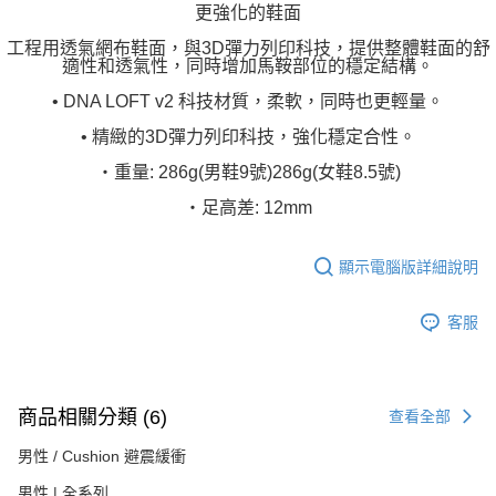
更強化的鞋面
工程用透氣網布鞋面，與3D彈力列印科技，提供整體鞋面的舒
適性和透氣性，同時增加馬鞍部位的穩定結構。
• DNA LOFT v2 科技材質，柔軟，同時也更輕量。
• 精緻的3D彈力列印科技，強化穩定合性。
‧重量: 286g(男鞋9號)286g(女鞋8.5號)
‧足高差: 12mm
顯示電腦版詳細說明
客服
商品相關分類 (6)
查看全部
男性 / Cushion 避震緩衝
男性 | 全系列