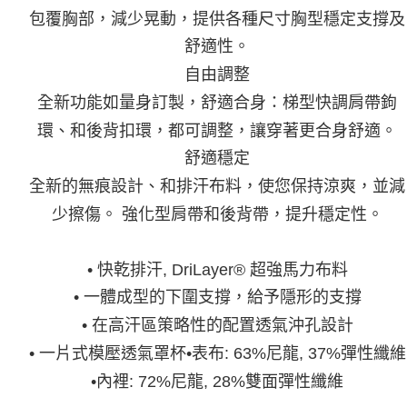
包覆胸部，減少晃動，提供各種尺寸胸型穩定支撐及
舒適性。
自由調整
全新功能如量身訂製，舒適合身：梯型快調肩帶鉤
環、和後背扣環，都可調整，讓穿著更合身舒適。
舒適穩定
全新的無痕設計、和排汗布料，使您保持涼爽，並減
少擦傷。 強化型肩帶和後背帶，提升穩定性。
• 快乾排汗, DriLayer® 超強馬力布料
• 一體成型的下圍支撐，給予隱形的支撐
• 在高汗區策略性的配置透氣沖孔設計
• 一片式模壓透氣罩杯•表布: 63%尼龍, 37%彈性纖維
•內裡: 72%尼龍, 28%雙面彈性纖維