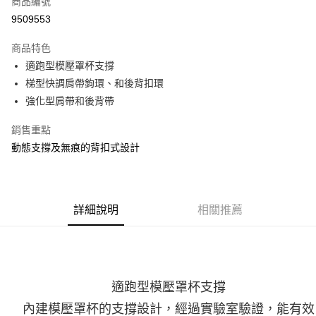
商品編號
ATM付款
9509553
運送方式
商品特色
適跑型模壓罩杯支撐
宅配
梯型快調肩帶鉤環、和後背扣環
每筆NT$100，滿NT$3,500(含以上)免運費
強化型肩帶和後背帶
銷售重點
動態支撐及無痕的背扣式設計
詳細說明
相關推薦
適跑型模壓罩杯支撐
內建模壓罩杯的支撐設計，經過實驗室驗證，能有效