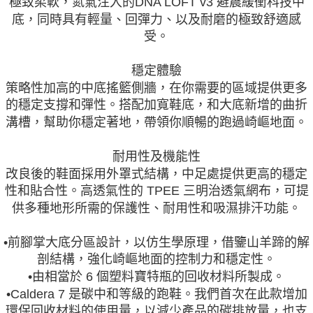
極致柔軟，氮氣注入的DNA LOFT v3 避震緩衝科技中
底，同時具有輕量、回彈力、以及耐磨的極致舒適感
受。
穩定體驗
策略性加高的中底搖籃側牆，在你需要的區域提供更多
的穩定支撐和彈性。搭配加寬鞋底，和大底新增的曲折
溝槽，幫助你穩定著地，帶領你順暢的跑過崎嶇地面。
耐用性及機能性
改良後的鞋面採用外罩式結構，中足處提供更高的穩定
性和貼合性。高透氣性的 TPEE 三明治透氣網布，可提
供多種地形所需的保護性、耐用性和吸濕排汗功能。
•前腳掌大底分區設計，以仿生學原理，借鑒山羊蹄的解
剖結構，強化崎嶇地面的控制力和穩定性。
•由相當於 6 個塑料寶特瓶的回收材料所製成。
•Caldera 7 是碳中和等級的跑鞋。我們首次在此款增加
環保回收材料的使用量，以減少產品的碳排放量，也支