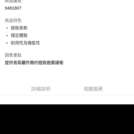
商品編號
ATM付款
9481807
運送方式
商品特色
極致柔軟
宅配
穩定體驗
每筆NT$100，滿NT$3,500(含以上)免運費
耐用性及機能性
銷售重點
提供長距離所需的極致避震緩衝
詳細說明
相關推薦