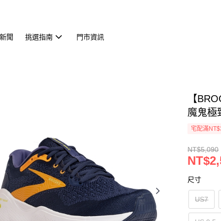
新聞
挑選指南
門市資訊
【BRO
魔鬼極致 
宅配滿NT$
NT$5,090
NT$2,
尺寸
US7