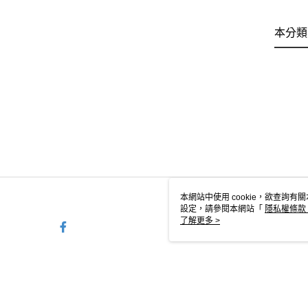
本分類
本網站中使用 cookie，欲查詢有關
設定，請參閱本網站「
隱私權條款
使用 cookie。
了解更多 >