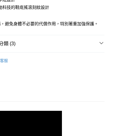
動科技的鞋底搖滾刻紋設計
00，滿NT$3,500(含以上)免運費
暢，避免身體不必要的代償作用，特別著重加強保護。
類 (3)
shion 避震緩衝
客服
系列
AX | 厚底緩震
- GHOST MAX