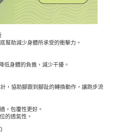
衝
加厚中底幫助減少身體所承受的衝擊力。
降低身體的負擔，減少干擾。
刻紋設計，協助腳跟到腳趾的轉換動作，讓跑步流
舒適，包覆性更好。
部位的透氣性。
)