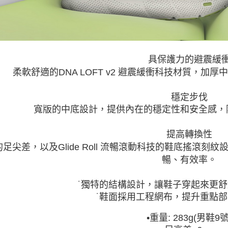
具保護力的避震緩
柔軟舒適的DNA LOFT v2 避震緩衝科技材質，
穩定步伐
寬版的中底設計，提供內在的穩定性和安全感，
提高轉換性
足尖差，以及Glide Roll 流暢滾動科技的鞋底搖滾
暢、有效率。
˙獨特的結構設計，讓鞋子穿起來更
˙鞋面採用工程網布，提升重點
•
重量: 283g(男鞋9號