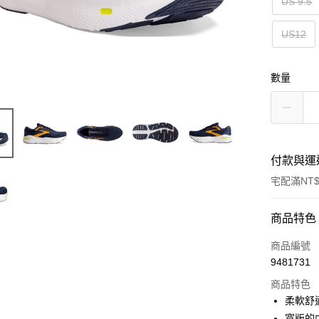
US 9.5
US12
數量
付款與運
宅配滿NT$
付款方式
商品特色
信用卡一
商品編號
9481731
ATM付款
商品特色
柔軟舒適
運送方式
寬版的