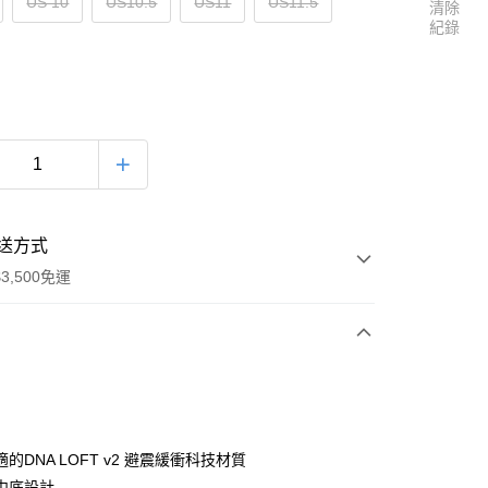
US 10
US10.5
US11
US11.5
清除
紀錄
送方式
3,500免運
次付款
的DNA LOFT v2 避震緩衝科技材質
中底設計