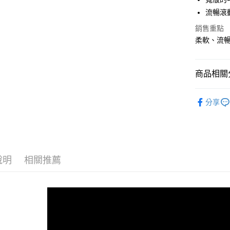
流暢滾
宅配
銷售重點
每筆NT$1
柔軟、流
商品相關分
男性 / Cu
分享
男性 | 全
GHOST M
說明
相關推薦