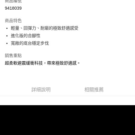
商品編號
ATM付款
9418039
運送方式
商品特色
輕量、回彈力、耐磨的極致舒適感受
宅配
進化版的合腳性
每筆NT$100，滿NT$3,500(含以上)免運費
寬敞的底台穩定步伐
銷售重點
超柔軟避震緩衝科技，帶來極致舒適感。
詳細說明
相關推薦