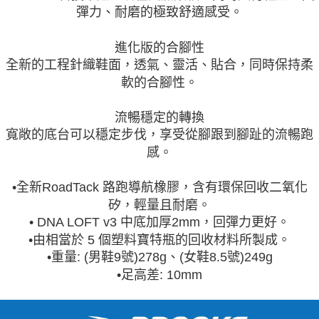
彈力、耐磨的極致舒適感受。
進化版的合腳性
全新的工程針織鞋面，透氣、靈活、貼合，同時保持柔
軟的合腳性。
流暢穩定的轉換
寬敞的底台可以穩定步伐，享受從腳跟到腳趾的流暢跑
感。
•全新RoadTack 路跑導航橡膠，含有環保回收二氧化
矽，輕量且耐磨。
• DNA LOFT v3 中底加厚2mm，回彈力更好。
•由相當於 5 個塑料寶特瓶的回收材料所製成。
•重量: (男鞋9號)278g、(女鞋8.5號)249g
•足高差: 10mm