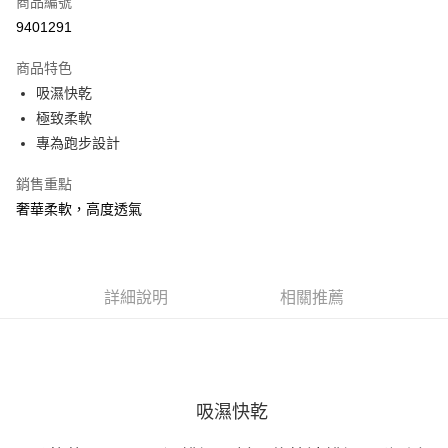
商品編號
ATM付款
9401291
運送方式
商品特色
吸濕快乾
宅配
極致柔軟
每筆NT$100，滿NT$3,500(含以上)免運費
專為跑步設計
銷售重點
奢華柔軟，高度透氣
詳細說明
相關推薦
吸濕快乾