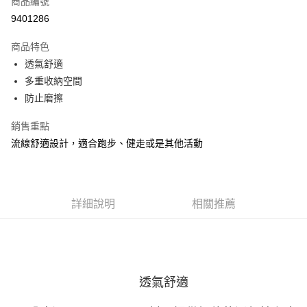
商品編號
ATM付款
9401286
運送方式
商品特色
透氣舒適
宅配
多重收納空間
每筆NT$100，滿NT$3,500(含以上)免運費
防止磨擦
銷售重點
流線舒適設計，適合跑步、健走或是其他活動
詳細說明
相關推薦
透氣舒適