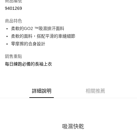
商品編號
ATM付款
9401269
運送方式
商品特色
柔軟的GO2 ™吸濕排汗面料
宅配
柔軟的面料，搭配平滑的車縫細節
每筆NT$100，滿NT$3,500(含以上)免運費
零摩擦的合身設計
銷售重點
每日練跑必備的長袖上衣
詳細說明
相關推薦
吸濕快乾