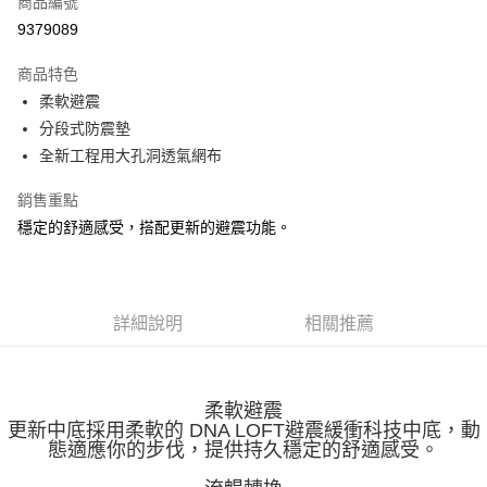
商品編號
ATM付款
9379089
運送方式
商品特色
柔軟避震
宅配
分段式防震墊
每筆NT$100，滿NT$3,500(含以上)免運費
全新工程用大孔洞透氣網布
銷售重點
穩定的舒適感受，搭配更新的避震功能。
詳細說明
相關推薦
柔軟避震
更新中底採用柔軟的 DNA LOFT避震緩衝科技中底，動
態適應你的步伐，提供持久穩定的舒適感受。