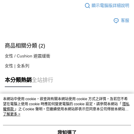
顯示電腦版詳細說明
客服
商品相關分類 (2)
女性 / Cushion 避震緩衝
女性 | 全系列
本分類熱銷
全站排行
本網站中使用 cookie，欲查詢有關本網站使用 cookie 方式之詳情，及若您不希
熱門標籤
望在電腦上使用 cookie 時應如何變更電腦的 cookie 設定，請參閱本網站「
隱私
權條款
」之 Cookie 聲明。您繼續使用本網站即表示您同意本公司得按本網站使
用條款之 Cookie 聲明使用 cookie。
了解更多 >
我知道了