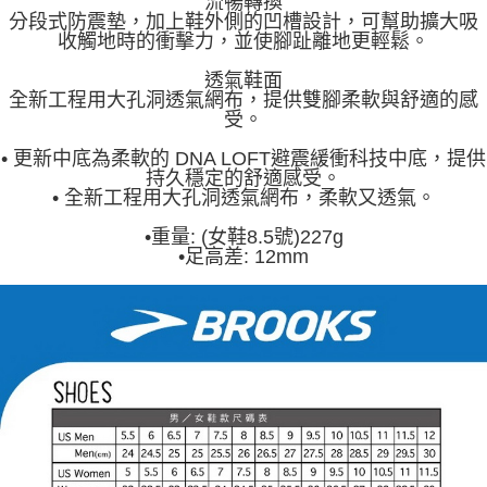
流暢轉換
分段式防震墊，加上鞋外側的凹槽設計，可幫助擴大吸
收觸地時的衝擊力，並使腳趾離地更輕鬆。
透氣鞋面
全新工程用大孔洞透氣網布，提供雙腳柔軟與舒適的感
受。
• 更新中底為柔軟的 DNA LOFT避震緩衝科技中底，提供
持久穩定的舒適感受。
• 全新工程用大孔洞透氣網布，柔軟又透氣。
•重量: (女鞋8.5號)227g
•足高差: 12mm