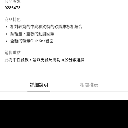
商品編號
ATM付款
9286478
運送方式
商品特色
相對較寬的中底和獨特的碳纖維板相結合
宅配
超輕量，靈敏的動能回饋
每筆NT$100，滿NT$3,500(含以上)免運費
全新的輕量QuicKnit鞋面
銷售重點
此為中性鞋款，請以男鞋尺碼對照公分數選擇
詳細說明
相關推薦