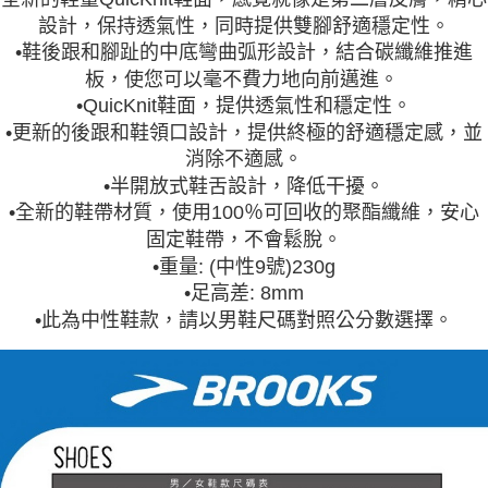
設計，保持透氣性，同時提供雙腳舒適穩定性。
•鞋後跟和腳趾的中底彎曲弧形設計，結合碳纖維推進
板，使您可以毫不費力地向前邁進。
•QuicKnit鞋面，提供透氣性和穩定性。
•更新的後跟和鞋領口設計，提供終極的舒適穩定感，並
消除不適感。
•半開放式鞋舌設計，降低干擾。
•全新的鞋帶材質，使用100％可回收的聚酯纖維，安心
固定鞋帶，不會鬆脫。
•
重量: (中性9號)230g
•
足高差: 8mm
•此為中性鞋款，請以男鞋尺碼對照公分數選擇。