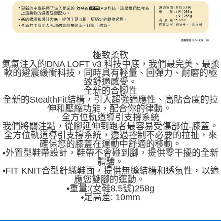
極致柔軟
氮氣注入的DNA LOFT v3 科技中底，我們最完美、最柔
軟的避震緩衝科技，同時具有輕量、回彈力、耐磨的極
致舒適感受。
全新的合腳性
全新的StealthFit結構，引入超強適應性、高貼合度的拉
伸和壓縮功能，配合你的律動。
全方位軌道導引支撐系統
我們將關注點，從腳延伸到跑者最容易受傷部位-膝蓋。
全方位軌道導引支撐系統，透過控制不必要的拉扯，來
確保您的膝蓋在運動中舒適的移動。
•外置型鞋帶設計，鞋帶不會碰到腳，提供零干擾的全新
體驗。
•FIT KNIT合型針織鞋面，提供無縫結構和透氣性，以適
應您雙腳的運動。
•重量:(女鞋8.5號)258g
•足高差: 10mm