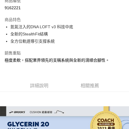
商品編號
ATM付款
9162221
運送方式
商品特色
氮氣注入的DNA LOFT v3 科技中底
宅配
全新的StealthFit結構
每筆NT$100，滿NT$3,500(含以上)免運費
全方位軌道導引支撐系統
銷售重點
極度柔軟，搭配業界領先的支稱系統與全新的滑順合腳性。
詳細說明
相關推薦