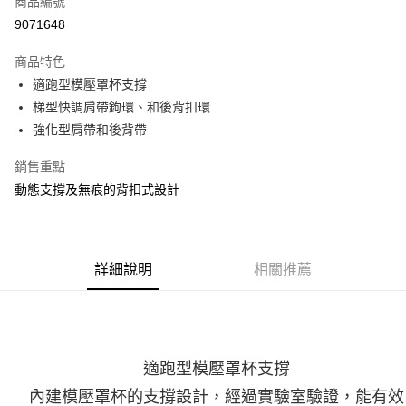
商品編號
ATM付款
9071648
運送方式
商品特色
適跑型模壓罩杯支撐
宅配
梯型快調肩帶鉤環、和後背扣環
每筆NT$100，滿NT$3,500(含以上)免運費
強化型肩帶和後背帶
銷售重點
動態支撐及無痕的背扣式設計
詳細說明
相關推薦
適跑型模壓罩杯支撐
內建模壓罩杯的支撐設計，經過實驗室驗證，能有效