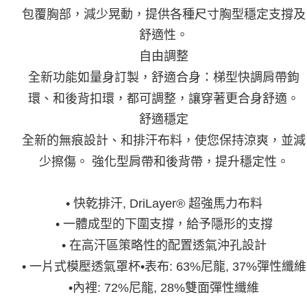
包覆胸部，減少晃動，提供各種尺寸胸型穩定支撐及
舒適性。
自由調整
全新功能如量身訂製，舒適合身：梯型快調肩帶鉤
環、和後背扣環，都可調整，讓穿著更合身舒適。
舒適穩定
全新的無痕設計、和排汗布料，使您保持涼爽，並減
少擦傷。 強化型肩帶和後背帶，提升穩定性。
• 快乾排汗, DriLayer® 超強馬力布料
• 一體成型的下圍支撐，給予隱形的支撐
• 在高汗區策略性的配置透氣沖孔設計
• 一片式模壓透氣罩杯•表布: 63%尼龍, 37%彈性纖維
•內裡: 72%尼龍, 28%雙面彈性纖維