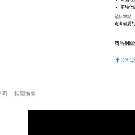
更強化
宅配
銷售重點
每筆NT$1
跑者最愛
商品相關分
女性 / Cu
分享
女性 | 全
限定款 集合
👉 爸氣開
說明
相關推薦
GHOST 