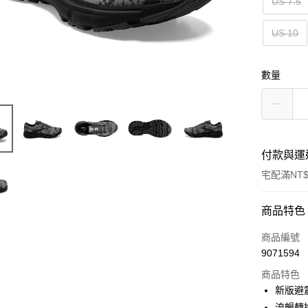
US 7.5
US 10
數量
付款與運
宅配滿NT$
付款方式
商品特色
信用卡一
商品編號
9071594
ATM付款
商品特色
新版避
運送方式
流暢轉