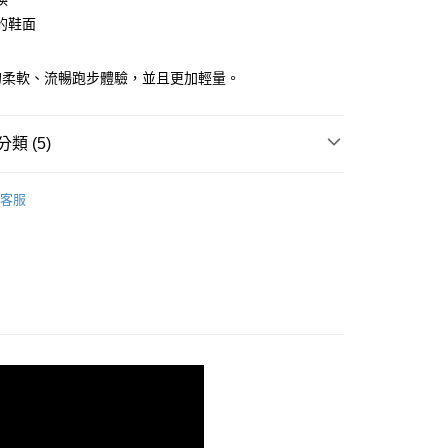
的鞋面
00，滿NT$3,500(含以上)免運費
的柔軟、流暢跑步體驗，並且更加輕量。
類 (5)
shion 避震緩衝
客服
系列
!
跑 | 搶手新品 85折
■ 限定款 | 入手獨一無二
魔鬼 | 最暢銷系列
- GHOST 15