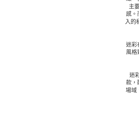
主
感。
入的
迷彩
風格
迷
款，
場域