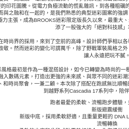
要的印花圖騰。從電力負極流動的慌亂雜訊，到各種粗礪
而與之融和在一起的，是我們熟悉的典型迷彩圖案的強調
極力主張，成為BROOKS迷彩限定版長久以來，最重大
添了一股強大的「絕對科技感」
在時尚界的採用，來到了空前的高峰。設計師們爭相以各
致敬。然而迷彩的變化可謂萬千，除了野戰軍裝風格之外
讓人永遠把玩不膩
彩風格最初是作為一種混搭設計，如今已轉變為時尚的一種潮流
融入數碼元素，打造出更強的未來感、與眾不同的迷彩潮
、和時尚聚會，一兼二顧。本次除了搭配在跑感無比順暢的銷
到越野系列Cascadia 17系列中，
跑者最愛的柔軟、流暢跑步體驗，
新版避震緩衝
新版中底，採用柔軟舒適，且重量更輕的 DNA LO
流暢轉換