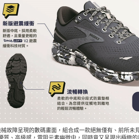
機械故障呈現的數碼畫面，組合成一款絕無僅有、前所未
優質、高級感，電阻元素幽微中，同時竟又呈現出極緻的