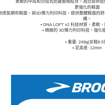
柔軟的中底和分段式防震墊相結合，為您提供從
更強化的鞋面
用透氣網布鞋面，與3D彈力列印科技，提供整體鞋面的
構。
• DNA LOFT v2 科技材質，柔
• 精緻的 3D彈力列印科技，強
249
• 重量:
g(女鞋8.5
• 足高差: 12mm