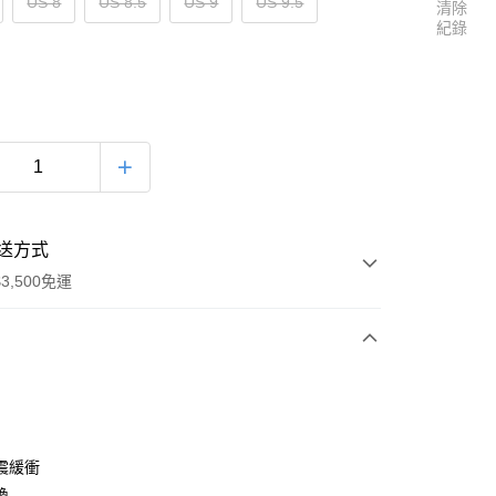
US 8
US 8.5
US 9
US 9.5
清除
紀錄
送方式
3,500免運
次付款
震緩衝
換