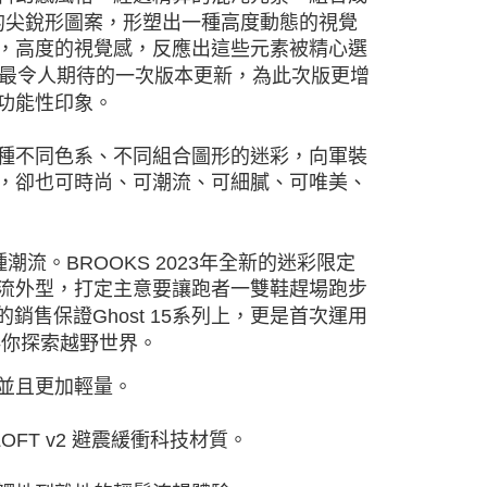
的尖銳形圖案，形塑出一種高度動態的視覺
，高度的視覺感，反應出這些元素被精心選
、最令人期待的一次版本更新，為此次版更增
功能性印象。
種不同色系、不同組合圖形的迷彩，向軍裝
，卻也可時尚、可潮流、可細膩、可唯美、
。
。BROOKS 2023年全新的迷彩限定
流外型，打定主意要讓跑者一雙鞋趕場跑步
售保證Ghost 15系列上，更是首次運用
陪伴你探索越野世界。
並且更加輕量。
FT v2 避震緩衝科技材質。