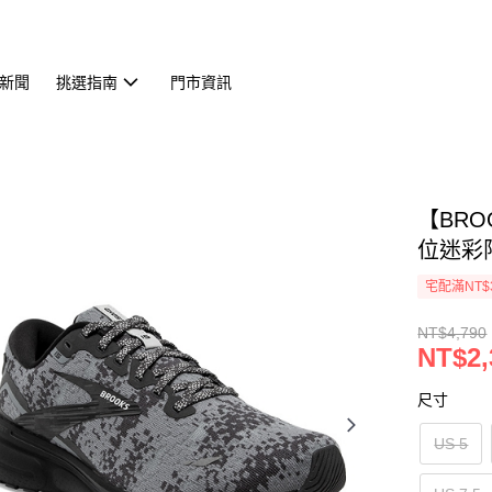
新聞
挑選指南
門市資訊
【BRO
位迷彩限定
宅配滿NT$
NT$4,790
NT$2,
尺寸
US 5