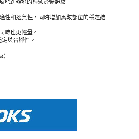
觸地到離地的輕鬆流暢體驗。
舒適性和透氣性，同時增加馬鞍部位的穩定結
軟，同時也更輕量。
化穩定與合腳性。
號)