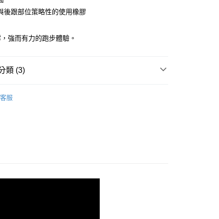
與後跟部位策略性的使用橡膠
00，滿NT$3,500(含以上)免運費
撐，強而有力的跑步體驗。
類 (3)
eed 推進加速
客服
系列
N | 超速再進化
- HYPERION