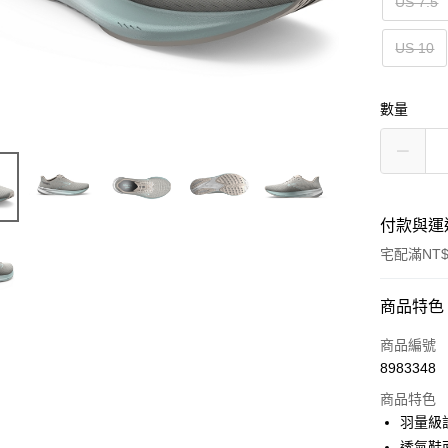
US 7.5
US 10
數量
付款與運
宅配滿NT$
付款方式
商品特色
信用卡一
商品編號
8983348
ATM付款
商品特色
羽量級
運送方式
透氣鞋