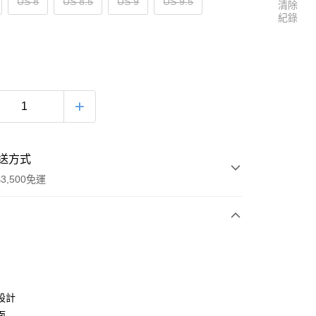
US 8
US 8.5
US 9
US 9.5
清除
紀錄
送方式
3,500免運
次付款
設計
面