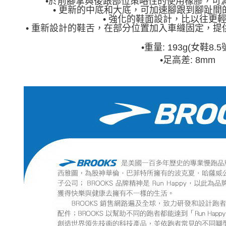
•於前腳掌與後跟部位策略性的使用橡膠，可
• 更新的中底和大底，可加速腳跟到腳趾
• 強化的鞋面設計，比以往更
• 重新設計的鞋舌，在部分位置加入車縫固定，
•重量: 193g(女鞋8.5
•
足高差: 8mm