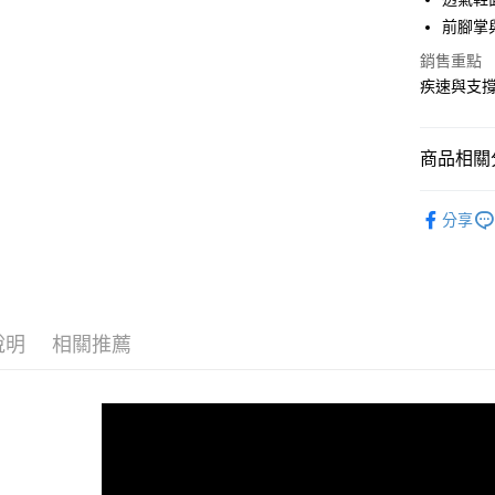
前腳掌
宅配
銷售重點
每筆NT$1
疾速與支
商品相關分
女性 / Sp
分享
女性 | 全
HYPERIO
說明
相關推薦