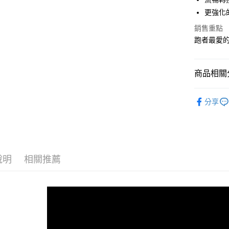
更強化
宅配
銷售重點
每筆NT$1
跑者最愛
商品相關分
女性 / Cu
分享
女性 | 全
GORE-TE
GHOST 
說明
相關推薦
GHOST 