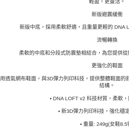
輕盈，更靈活。
新版避震緩衝
新版中底，採用柔軟舒適，且重量更輕的 DNA LO
流暢轉換
柔軟的中底和分段式防震墊相結合，為您提供從
更強化的鞋面
用透氣網布鞋面，與3D彈力列印科技，提供整體鞋面的
結構。
• DNA LOFT v2 科技材質，柔
• 新3D彈力列印科技，強化穩
•
重量:
249
g(女鞋8.5