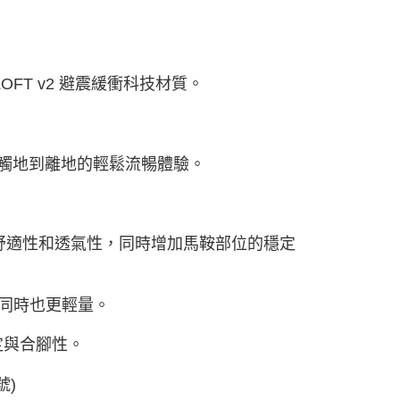
FT v2 避震緩衝科技材質。
觸地到離地的輕鬆流暢體驗。
舒適性和透氣性，同時增加馬鞍部位的穩定
軟，同時也更輕量。
定與合腳性。
號)