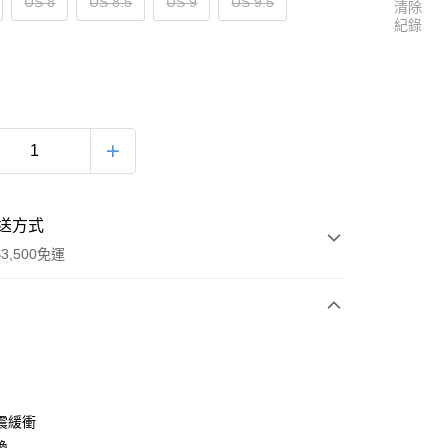
US 8
US 8.5
US 9
US 9.5
清除
紀錄
送方式
3,500免運
次付款
震緩衝
換