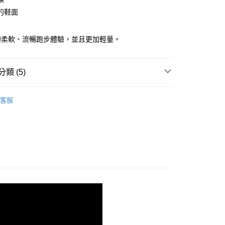
的鞋面
00，滿NT$3,500(含以上)免運費
的柔軟、流暢跑步體驗，並且更加輕量。
類 (5)
shion 避震緩衝
客服
系列
X® | 防水科技
魔鬼 | 最暢銷系列
- GORE-TEX 防水科技
魔鬼 | 最暢銷系列
- GHOST 15