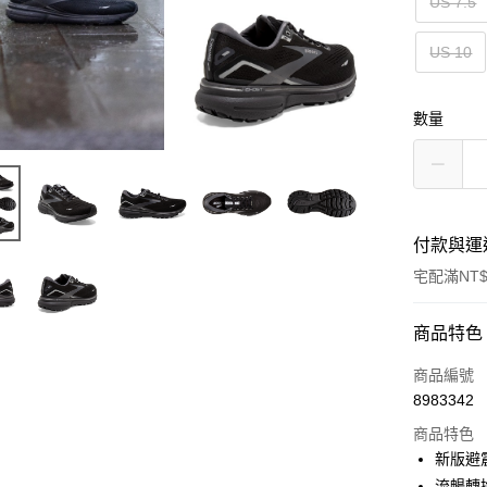
US 7.5
US 10
數量
付款與運
宅配滿NT$
付款方式
商品特色
信用卡一
商品編號
8983342
ATM付款
商品特色
新版避
運送方式
流暢轉