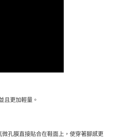
並且更加輕量。
術，防水透氣微孔膜直接貼合在鞋面上，使穿著腳感更