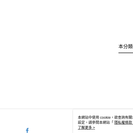
本分類
本網站中使用 cookie，欲查詢有關
設定，請參閱本網站「
隱私權條款
使用 cookie。
了解更多 >