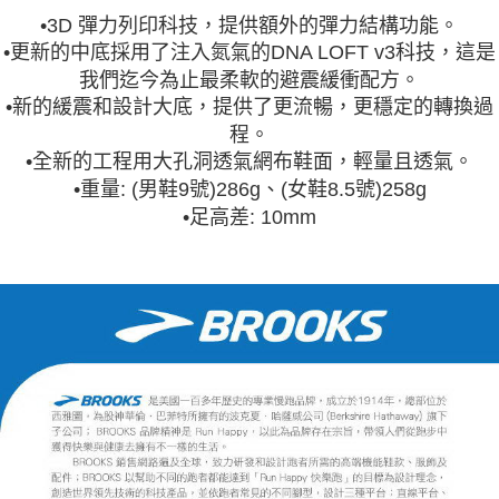
•3D 彈力列印科技，提供額外的彈力結構功能。
•更新的中底採用了注入氮氣的DNA LOFT v3科技，這是
我們迄今為止最柔軟的避震緩衝配方。
•新的緩震和設計大底，提供了更流暢，更穩定的轉換過
程。
•全新的工程用大孔洞透氣網布鞋面，輕量且透氣。
•重量: (男鞋9號)286g、(女鞋8.5號)258g
•足高差: 10mm