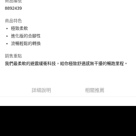
商品編號
ATM付款
8892439
運送方式
商品特色
極致柔軟
宅配
進化版的合腳性
每筆NT$100，滿NT$3,500(含以上)免運費
流暢輕鬆的轉換
銷售重點
我們最柔軟的避震緩衝科技，給你極致舒適感無干擾的暢跑里程。
詳細說明
相關推薦