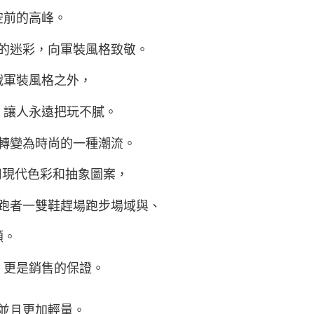
空前的高峰。
的迷彩，向軍裝風格致敬。
戰軍裝風格之外，
、讓人
永遠把玩不膩。
轉變為時尚的一種潮流。
採用現代色彩和抽象圖案，
跑者一雙鞋趕場跑步場域與、
顧。
，更是銷
售的保證。
並且更加輕量。