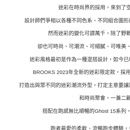
迷彩在時尚界的採用，來到了
設計師們爭相以各種不同色
系、不同組合圖形
然而迷彩的變化可謂萬千，
除了野
卻也可時尚、可潮流、可細膩、可唯美
迷彩風格最初是作為一種混搭設計，如今已
BROOKS 2023年全新的迷彩限定款，
打造
出與眾不同的迷彩潮流外型，打定主意要讓
和時尚聚會，一兼二
搭配在跑感無比順暢的Ghost 15系列
跑者最愛的柔軟、流暢跑步體驗，