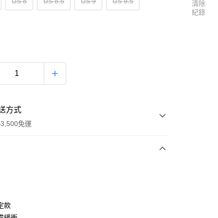
US 8
US 8.5
US 9
US 9.5
清除
紀錄
送方式
3,500免運
次付款
定款
震緩衝