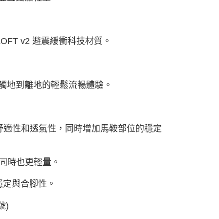
FT v2 避震緩衝科技材質。
觸地到離地的輕鬆流暢體驗。
舒適性和透氣性，同時增加馬鞍部位的穩定
軟，同時也更輕量。
化穩定與合腳性。
號)