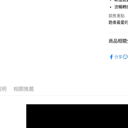
流暢轉
宅配
銷售重點
每筆NT$1
跑者最愛
商品相關分
女性 / Cu
分享
女性 | 全
限定款 集合
👉 爸氣開
說明
相關推薦
GHOST 