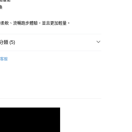
換
00，滿NT$3,500(含以上)免運費
的柔軟、流暢跑步體驗，並且更加輕量。
類 (5)
shion 避震緩衝
客服
系列
!
跑 | 搶手新品 85折
■ 限定款 | 入手獨一無二
魔鬼 | 最暢銷系列
- GHOST 15