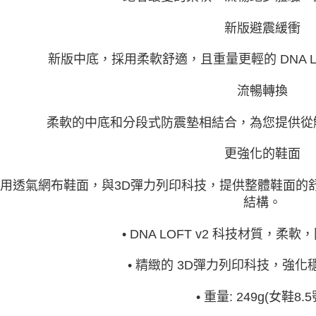
新版避震緩衝
新版中底，採用柔軟舒適，且重量更輕的 DNA LO
流暢轉換
柔軟的中底和分段式防震墊相結合，為您提供從
更強化的鞋面
用透氣網布鞋面，與3D彈力列印科技，提供整體鞋面的
結構。
• DNA LOFT v2 科技材質，柔
• 精緻的 3D彈力列印科技，強
•
重量:
249
g(女鞋8.5