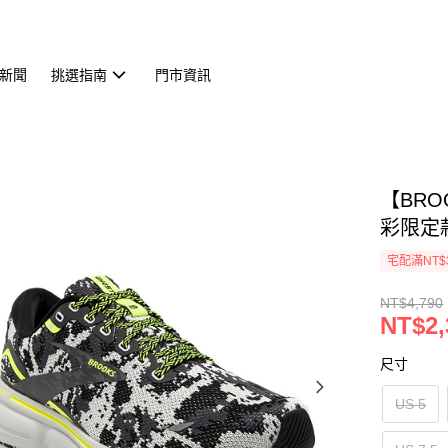
新聞
挑選指南
門市資訊
【BRO
彩限定款 
宅配滿NT$
NT$4,790
NT$2,
尺寸
US 5