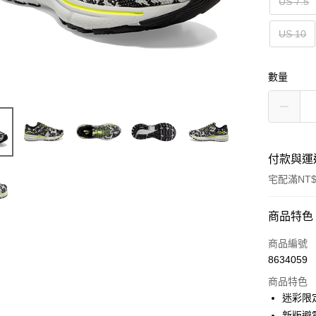
US 7.5
US 10
數量
付款與運
宅配滿NT$
付款方式
商品特色
信用卡一
商品編號
8634059
ATM付款
商品特色
迷彩限
運送方式
新版避