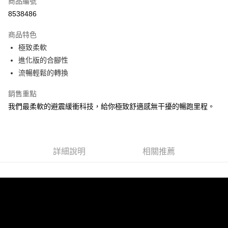
商品編號
ATM付款
8538486
運送方式
商品特色
極致柔軟
宅配
進化版的合腳性
每筆NT$100，滿NT$3,500(含以上)免運費
流暢輕鬆的轉換
銷售重點
我們最柔軟的避震緩衝科技，給你極致舒適感無干擾的暢跑里程。
詳細說明
相關推薦