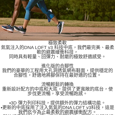
極致柔軟
氮氣注入的DNA LOFT v3 科技中底，我們最完美、最柔
軟的避震緩衝科技，
同時具有輕量、回彈力、耐磨的極致舒適感受。
進化版的合腳性
我們的豪華的工程用大孔洞透氣網布鞋面，提供穩定的
合腳性，舒適地將腳保持在最舒適的位置。
流暢輕鬆的轉換
重新設計配方的中底和大底，提供了更寬敞的底台，使
步伐更流暢，享受流暢跑感。
•3D 彈力列印科技，提供額外的彈力結構功能。
•更新的中底採用了注入氮氣的DNA LOFT v3科技，這是
我們迄今為止最柔軟的避震緩衝配方。