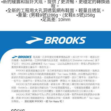
•新的緩震和設計大底，提供了更流暢，更穩定的轉換過
程。
•全新的工程用大孔洞透氣網布鞋面，輕量且透氣。
•重量: (男鞋9號)286g、(女鞋8.5號)258g
•足高差: 10mm