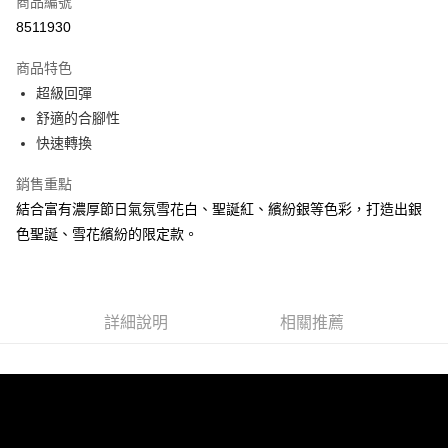
商品編號
ATM付款
8511930
運送方式
商品特色
超級回彈
宅配
舒適的合腳性
每筆NT$100，滿NT$3,500(含以上)免運費
快速轉換
銷售重點
結合富有濃厚節日氣氛雪花白、聖誕紅、繽紛銀等色彩，打造出銀
色聖誕、雪花繽紛的限定款。
詳細說明
相關推薦