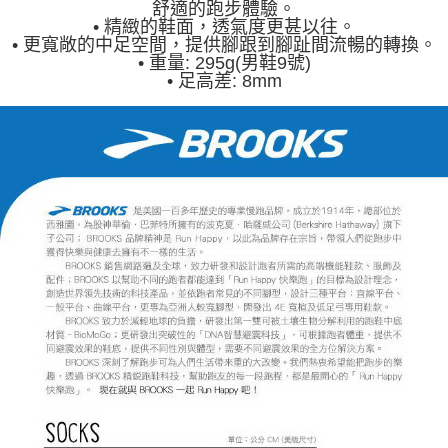
舒適的跑步體驗。
• 精緻的鞋面，透氣度更甚以往。
• 更寬敞的中足空間，提供腳跟到腳趾間流暢的轉換。
•
重量: 295g(男鞋9號)
•
足高差: 8mm