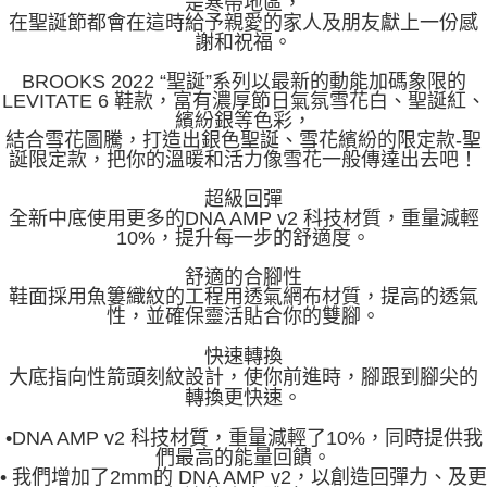
是寒帶地區，
在聖誕節都會在這時給予親愛的家人及朋友獻上一份感
謝和祝福。
BROOKS 2022 “聖誕”系列以最新的動能加碼象限的
LEVITATE 6 鞋款，富有濃厚節日氣氛雪花白、聖誕紅、
繽紛銀等色彩，
結合雪花圖騰，打造出銀色聖誕、雪花繽紛的限定款-聖
誕限定款，把你的溫暖和活力像雪花一般傳達出去吧！
超級回彈
全新中底使用更多的DNA AMP v2 科技材質，重量減輕
10%，提升每一步的舒適度。
舒適的合腳性
鞋面採用魚簍織紋的工程用透氣網布材質，提高的透氣
性，並確保靈活貼合你的雙腳。
快速轉換
大底指向性箭頭刻紋設計，使你前進時，腳跟到腳尖的
轉換更快速。
•DNA AMP v2 科技材質，重量減輕了10%，同時提供我
們最高的能量回饋。
• 我們增加了2mm的 DNA AMP v2，以創造回彈力、及更