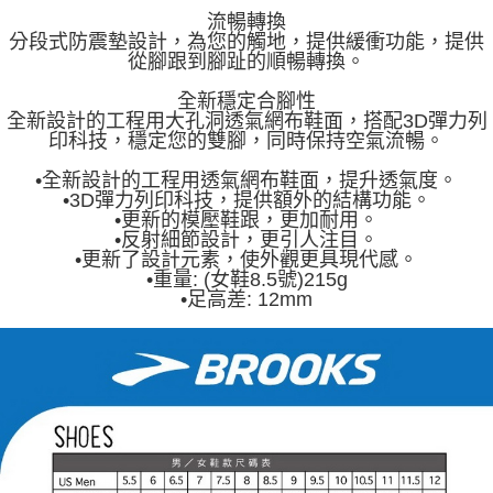
流暢轉換
分段式防震墊設計，為您的觸地，提供緩衝功能，提供
從腳跟到腳趾的順暢轉換。
全新穩定合腳性
全新設計的工程用大孔洞透氣網布鞋面，搭配3D彈力列
印科技，穩定您的雙腳，同時保持空氣流暢。
•全新設計的工程用透氣網布鞋面，提升透氣度。
•3D彈力列印科技，提供額外的結構功能。
•更新的模壓鞋跟，更加耐用。
•反射細節設計，更引人注目。
•更新了設計元素，使外觀更具現代感。
•重量: (女鞋8.5號)215g
•足高差: 12mm