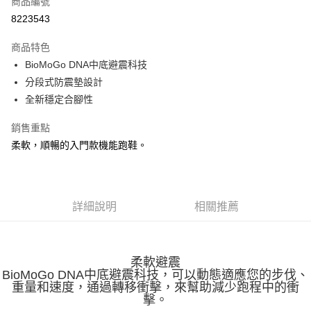
商品編號
ATM付款
8223543
運送方式
商品特色
BioMoGo DNA中底避震科技
宅配
分段式防震墊設計
每筆NT$100，滿NT$3,500(含以上)免運費
全新穩定合腳性
銷售重點
柔軟，順暢的入門款機能跑鞋。
詳細說明
相關推薦
柔軟避震
BioMoGo DNA中底避震科技，可以動態適應您的步伐、
重量和速度，通過轉移衝擊，來幫助減少跑程中的衝
擊。