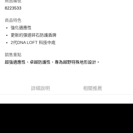
商品編號
ATM付款
8223533
運送方式
商品特色
強化適應性
宅配
更新的彈道碎石防護盾牌
每筆NT$100，滿NT$3,500(含以上)免運費
2代DNA LOFT 科技中底
銷售重點
超強適應性、卓越防護性、專為越野特殊地形設計。
詳細說明
相關推薦