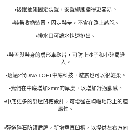
•後跟抽繩固定裝置，安置綁腿變得更容易。
•鞋帶收納裝置，固定鞋帶，不會在路上鬆脫。
•排水口可讓水快速排出。
•鞋舌與鞋身的扇形車縫片，可防止沙子和小碎屑進
入。
•透過2代DNA LOFT中底科技，避震也可以很輕柔。
•我們在中底增加2mm的厚度，以增加舒適腳感。
•中底更多的舒壓凹槽設計，可增強在崎嶇地形上的適
應性。
•彈道碎石防護盾牌，新增垂直凹槽，以提供左右方向