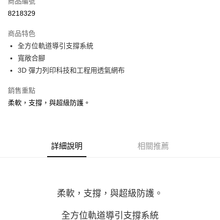
商品編號
ATM付款
8218329
運送方式
商品特色
全方位軌道導引支撐系統
宅配
寬敞合腳
每筆NT$100，滿NT$3,500(含以上)免運費
3D 彈力列印科技和工程用透氣網布
銷售重點
柔軟，支撐，與超級防護。
詳細說明
相關推薦
柔軟，支撐，與超級防護。
全方位軌道導引支撐系統