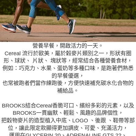
營養早餐，開啟活力的一天。
Cereal 流行於歐美，屬於榖麥片類別之一，形狀有圈
形、球狀、 片狀、 塊狀等，經常結合各種營養食材，
例如：巧克力、水果、蛋奶等多種口味，是跑著們熟悉
的早餐優選，
也常被跑者們當作練跑後，方便快速補充碳水化合物的
補給品。
BROOKS結合Cereal香脆可口、繽紛多彩的元素，以及
BROOKS一貫幽默、輕鬆、風趣的品牌個性，
把穀物麥片的造型植入中底、LOGO 、後跟 、鞋帶等部
位，讓此限定款顯得更加調皮、可愛、充滿活力，
運用在GLYCERIN 20、ADRENALINE GTS 22、