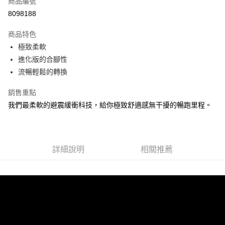
商品編號
ATM付款
8098188
運送方式
商品特色
極致柔軟
宅配
進化版的合腳性
每筆NT$100，滿NT$3,500(含以上)免運費
流暢輕鬆的轉換
銷售重點
我們最柔軟的避震緩衝科技，給你極致舒適感無干擾的暢跑里程。
詳細說明
相關推薦