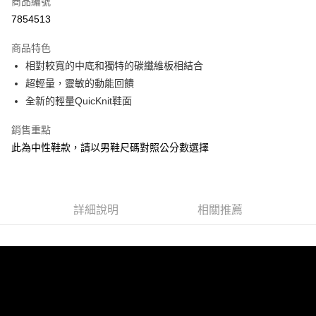
商品編號
ATM付款
7854513
運送方式
商品特色
相對較寬的中底和獨特的碳纖維板相結合
宅配
超輕量，靈敏的動能回饋
每筆NT$100，滿NT$3,500(含以上)免運費
全新的輕量QuicKnit鞋面
銷售重點
此為中性鞋款，請以男鞋尺碼對照公分數選擇
詳細說明
相關推薦