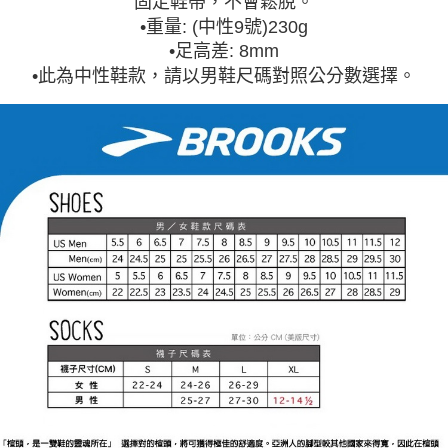
固定鞋帶，不會鬆脫。
•
重量: (中性9號)230g
•
足高差: 8mm
•此為中性鞋款，請以男鞋尺碼對照公分數選擇。