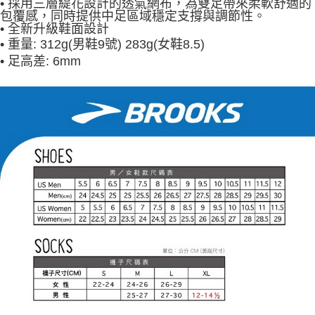
• 採用三層緹花設計的透氣網布，為雙足帶來柔軟舒適的
包覆感，同時提供中足區域穩定支撐與調節性。
• 全新升級鞋面設計
•
重量: 312g(男鞋9號) 283g(女鞋8.5)
•
足高差: 6mm