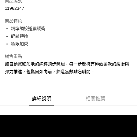
商品編號
ATM付款
11962347
運送方式
商品特色
精準調校避震緩衝
宅配
輕鬆轉換
每筆NT$100，滿NT$3,500(含以上)免運費
極限加乘
銷售重點
如自動駕駛般地的純粹跑步體驗，每一步都擁有極致柔軟的緩衝與
彈力推進，輕鬆自如向前，締造無數難忘瞬間。
詳細說明
相關推薦