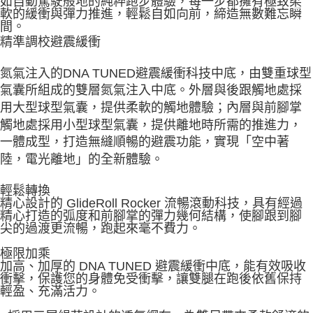
如自動駕駛般地的純粹跑步體驗，每一步都擁有極致柔
軟的緩衝與彈力推進，輕鬆自如向前，締造無數難忘瞬
間。
精準調校避震緩衝
氮氣注入的DNA TUNED避震緩衝科技中底，由雙重球型
氣囊所組成的雙層氮氣注入中底。外層與後跟觸地處採
用大型球型氣囊，提供柔軟的觸地體驗；內層與前腳掌
觸地處採用小型球型氣囊，提供離地時所需的推進力，
一體成型，打造無縫順暢的避震功能，實現「空中著
陸，電光離地」的全新體驗。
輕鬆轉換
精心設計的 GlideRoll Rocker 流暢滾動科技，具有經過
精心打造的弧度和前腳掌的彈力幾何結構，使腳跟到腳
尖的過渡更流暢，跑起來毫不費力。
極限加乘
加高、加厚的 DNA TUNED 避震緩衝中底，能有效吸收
衝擊，保護您的身體免受衝擊，讓雙腿在跑後依舊保持
輕盈、充滿活力。