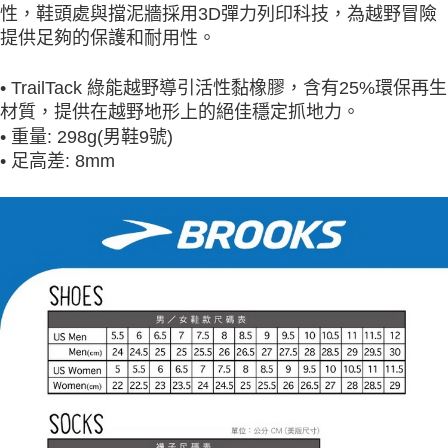
性，鞋頭處與擋泥牆採用3D彈力列印科技，為越野冒險
提供足夠的保護和耐用性。
• TrailTack 綠能越野導引活性黏橡膠，含有25%環保再生
材質，提供在越野地形上的絕佳穩定抓地力。
•
重量: 298g(男鞋9號)
•
足高差: 8mm