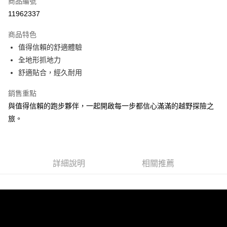
商品編號
ATM付款
11962337
運送方式
商品特色
值得信賴的舒適體驗
宅配
全地形抓地力
每筆NT$100，滿NT$3,500(含以上)免運費
舒適貼合，經久耐用
銷售重點
與值得信賴的跑步夥伴，一起開啟每一步都信心滿滿的越野探險之
旅。
詳細說明
相關推薦