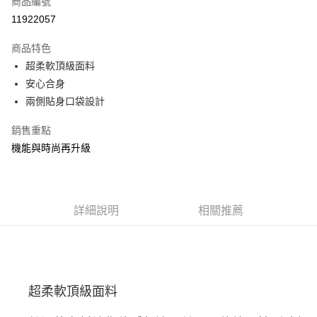
商品編號
ATM付款
11922057
運送方式
商品特色
超柔軟頂級面料
宅配
安心合身
每筆NT$100，滿NT$3,500(含以上)免運費
兩側貼身口袋設計
銷售重點
機能與時尚再升級
詳細說明
相關推薦
超柔軟頂級面料