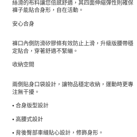
絲滑的布料讓您倍感舒適，其四面伸縮彈性則確保
褲子能貼合身形，自在活動。
安心合身
褲口內側防滑矽膠條有效防止上滑，升級版腰帶穩
定貼合，穿著舒適不緊繃。
收納空間
兩側貼身口袋設計，讓物品穩定收納，運動時更專
注無干擾。
• 合身版型設計
• 高腰式設計
• 背後臀部車縫貼心設計，修飾身形。