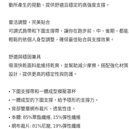
動所產生的晃動，提供舒適且穩定的高強度支撐。
靈活調整，完美貼合
可調式肩帶和下圍支撐帶，讓你在跑步前、中、後期，都能
輕鬆的依個人身型調整，確保最佳貼合與支撐效果。
舒適與穩固兼具
吸濕快乾面料能維持乾爽，並幫助減少摩擦。搭配強化材質
設計，提供更高的穩定性與防護。
• 下圍支撐帶和一體成型模壓罩杯
• 一體成型的下圍支撐，給予隱形的支撐力。
• 背部雙層網布裁片，透氣性佳。
• 本體: 85%聚酯纖維, 15%彈性纖維
• 網布裁片: 81%尼龍, 19%彈性纖維