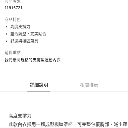
商品編號
ATM付款
11916721
運送方式
商品特色
高度支撐力
宅配
靈活調整，完美貼合
每筆NT$100，滿NT$3,500(含以上)免運費
舒適與穩固兼具
銷售重點
我們最高規格的支撐型運動內衣
詳細說明
相關推薦
高度支撐力
此款內衣採用一體成型模壓罩杯，可完整包覆胸部，減少運