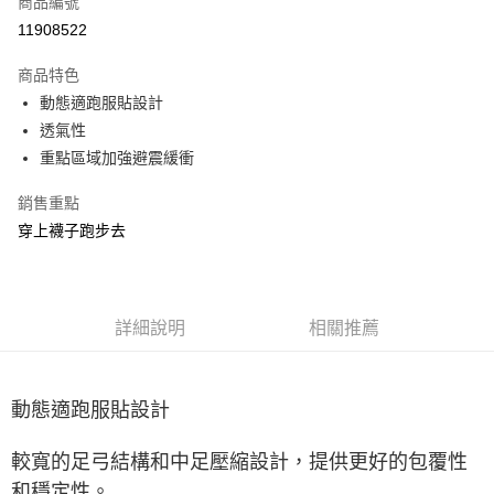
商品編號
ATM付款
11908522
運送方式
商品特色
動態適跑服貼設計
宅配
透氣性
每筆NT$100，滿NT$3,500(含以上)免運費
重點區域加強避震緩衝
銷售重點
穿上襪子跑步去
詳細說明
相關推薦
動態適跑服貼設計
較寬的足弓結構和中足壓縮設計，提供更好的包覆性
和穩定性。