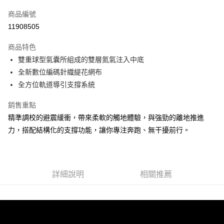
信用卡一次付款
商品編號
ATM付款
11908505
運送方式
商品特色
雙重球型氣囊所組成的雙層氮氣注入中底
宅配
全新數位編碼針織緹花網布
每筆NT$100，滿NT$3,500(含以上)免運費
全方位軌道導引支撐系統
銷售重點
精準調校的避震緩衝，帶來柔軟的觸地體驗，與強勁的離地推進
力，搭配結構化的支撐功能，讓你專注奔跑、無干擾前行。
詳細說明
相關推薦