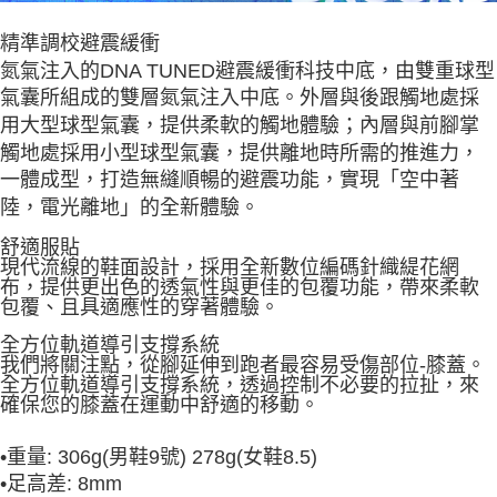
精準調校避震緩衝
氮氣注入的DNA TUNED避震緩衝科技中底，由雙重球型
氣囊所組成的雙層氮氣注入中底。外層與後跟觸地處採
用大型球型氣囊，提供柔軟的觸地體驗；內層與前腳掌
觸地處採用小型球型氣囊，提供離地時所需的推進力，
一體成型，打造無縫順暢的避震功能，實現「空中著
陸，電光離地」的全新體驗。
舒適服貼
現代流線的鞋面設計，採用全新數位編碼針織緹花網
布，提供更出色的透氣性與更佳的包覆功能，帶來柔軟
包覆、且具適應性的穿著體驗。
全方位軌道導引支撐系統
我們將關注點，從腳延伸到跑者最容易受傷部位-膝蓋。
全方位軌道導引支撐系統，透過控制不必要的拉扯，來
確保您的膝蓋在運動中舒適的移動。
•
重量: 306g(男鞋9號) 278g(女鞋8.5)
•
足高差: 8mm