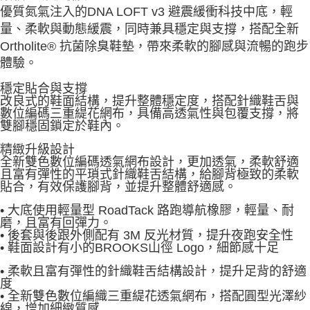
優質氮氣注入的DNA LOFT v3 避震緩衝科技中底，輕
量、柔軟與動態緩震，同時兼具穩定與支撐，搭配全新
Ortholite® 抗菌除臭鞋墊，帶來柔軟的腳感與流暢的跑步
體驗。
穩定貼合與支撐
改良式的鞋面結構，提升整體穩定度，搭配針織鞋舌與
數位編碼三重緹花網布，具備高透氣性與包覆支撐，將
雙腳穩固鎖定於鞋內。
精緻升級設計
全新雙色數位編碼透氣網布設計，更加透氣，柔軟舒適
且富有彈性的平瑣式針織鞋舌結構，給腳背極致的柔軟
貼合，有效保護腳背，並提升整體舒適感。
• 大底使用輕量型 RoadTack 路跑導航橡膠，輕量、耐
磨，且富有回彈力。
• 後套與後跟外側配有 3M 反光材質，提升夜跑安全性
• 鞋面設計有小的BROOKS山徑 Logo，細節感十足
• 柔軟且富有彈性的針織鞋舌結構設計，提升足背的舒適
度
• 全新雙色數位編織三重緹花透氣網布，搭配圓型光澤紗
線，增加細緻質感