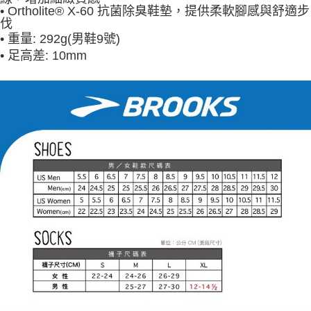
• Ortholite® X-60 抗菌除臭鞋墊，提供柔軟腳感與舒適步
伐
•
重量: 292g(男鞋9號)
•
足高差: 10mm