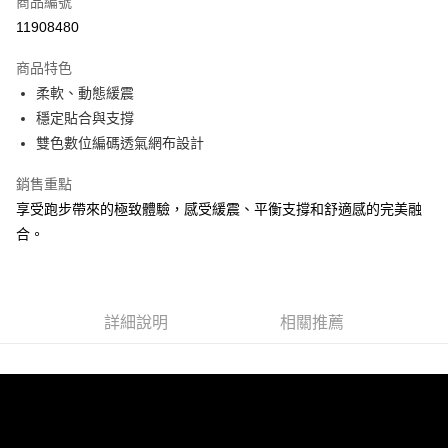
商品編號
ATM付款
11908480
運送方式
商品特色
柔軟、動態緩震
宅配
穩定貼合與支撐
每筆NT$100，滿NT$3,500(含以上)免運費
雙色數位編碼透氣網布設計
銷售重點
享受跑步帶來的極致體驗，感受緩震、平衡支撐和舒適感的完美融
合。
詳細說明
相關推薦