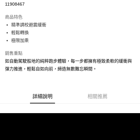
ATM付款
11908467
運送方式
商品特色
精準調校避震緩衝
宅配
輕鬆轉換
每筆NT$100，滿NT$3,500(含以上)免運費
極限加乘
銷售重點
如自動駕駛般地的純粹跑步體驗，每一步都擁有極致柔軟的緩衝與
彈力推進，輕鬆自如向前，締造無數難忘瞬間。
詳細說明
相關推薦