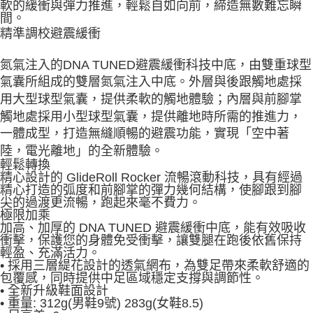
軟的緩衝與彈力推進，輕鬆自如向前，締造無數難忘瞬
間。
精準調校避震緩衝
氮氣注入的DNA TUNED避震緩衝科技中底，由雙重球型
氣囊所組成的雙層氮氣注入中底。外層與後跟觸地處採
用大型球型氣囊，提供柔軟的觸地體驗；內層與前腳掌
觸地處採用小型球型氣囊，提供離地時所需的推進力，
一體成型，打造無縫順暢的避震功能，實現「空中著
陸，電光離地」的全新體驗。
輕鬆轉換
精心設計的 GlideRoll Rocker 流暢滾動科技，具有經過
精心打造的弧度和前腳掌的彈力幾何結構，使腳跟到腳
尖的過渡更流暢，跑起來毫不費力。
極限加乘
加高、加厚的 DNA TUNED 避震緩衝中底，能有效吸收
衝擊，保護您的身體免受衝擊，讓雙腿在跑後依舊保持
輕盈、充滿活力。
• 採用三層緹花設計的透氣網布，為雙足帶來柔軟舒適的
包覆感，同時提供中足區域穩定支撐與調節性。
• 全新升級鞋面設計
• 重量: 312g(男鞋9號) 283g(女鞋8.5)