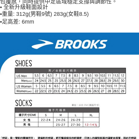
包覆感，同時提供中足區域穩定支撐與調節性。
• 全新升級鞋面設計
•
重量: 312g(男鞋9號) 283g(女鞋8.5)
•
足高差: 6mm