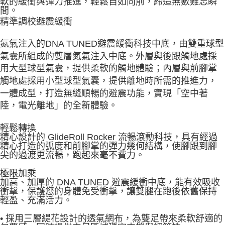
軟的緩衝與彈力推進，輕鬆自如向前，締造無數難忘瞬
間。
精準調校避震緩衝
氮氣注入的DNA TUNED避震緩衝科技中底，由雙重球型
氣囊所組成的雙層氮氣注入中底。外層與後跟觸地處採
用大型球型氣囊，提供柔軟的觸地體驗；內層與前腳掌
觸地處採用小型球型氣囊，提供離地時所需的推進力，
一體成型，打造無縫順暢的避震功能，實現「空中著
陸，電光離地」的全新體驗。
輕鬆轉換
精心設計的 GlideRoll Rocker 流暢滾動科技，具有經過
精心打造的弧度和前腳掌的彈力幾何結構，使腳跟到腳
尖的過渡更流暢，跑起來毫不費力。
極限加乘
加高、加厚的 DNA TUNED 避震緩衝中底，能有效吸收
衝擊，保護您的身體免受衝擊，讓雙腿在跑後依舊保持
輕盈、充滿活力。
• 採用三層緹花設計的透氣網布，為雙足帶來柔軟舒適的