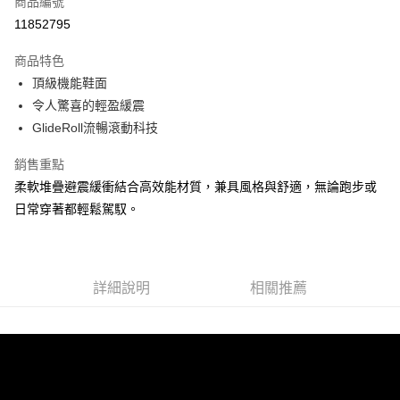
商品編號
ATM付款
11852795
運送方式
商品特色
頂級機能鞋面
宅配
令人驚喜的輕盈緩震
每筆NT$100，滿NT$3,500(含以上)免運費
GlideRoll流暢滾動科技
銷售重點
柔軟堆疊避震緩衝結合高效能材質，兼具風格與舒適，無論跑步或
日常穿著都輕鬆駕馭。
詳細說明
相關推薦