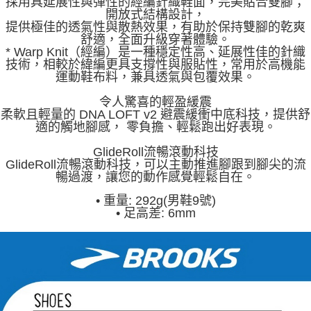
採用具延展性與彈性的經編針織鞋面，完美貼合雙腳；
開放式結構設計，
提供極佳的透氣性與散熱效果，有助於保持雙腳的乾爽
舒適，全面升級穿著體驗。
* Warp Knit（經編）是一種穩定性高、延展性佳的針織
技術，相較於緯編更具支撐性與服貼性，常用於高機能
運動鞋布料，兼具透氣與包覆效果。
令人驚喜的輕盈緩震
柔軟且輕量的 DNA LOFT v2 避震緩衝中底科技，提供舒
適的觸地腳感， 零負擔、輕鬆跑出好表現。
GlideRoll流暢滾動科技
GlideRoll流暢滾動科技，可以主動推進腳跟到腳尖的流
暢過渡，讓您的動作感覺輕鬆自在。
•
重量: 292g(男鞋9號)
•
足高差: 6mm