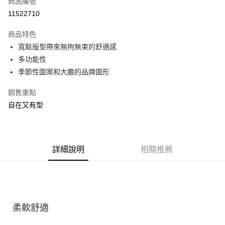
商品編號
ATM付款
11522710
運送方式
商品特色
寬鬆版型帶來無拘無束的舒適感
宅配
多功能性
每筆NT$100，滿NT$3,500(含以上)免運費
季節性圖案和大膽的品牌圖形
銷售重點
自在又有型
詳細說明
相關推薦
柔軟舒適