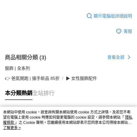
顯示電腦版詳細說明
客服
商品相關分類 (3)
查看全部
服飾 | 全系列
👉 爸氣開跑 | 搶手新品 85折
▶ 女性服飾配件
本分類熱銷
全站排行
本網站中使用 cookie，欲查詢有關本網站使用 cookie 方式之詳情，及若您不希
熱門標籤
望在電腦上使用 cookie 時應如何變更電腦的 cookie 設定，請參閱本網站「
隱私
權條款
」之 Cookie 聲明。您繼續使用本網站即表示您同意本公司得按本網站使
用條款之 Cookie 聲明使用 cookie。
了解更多 >