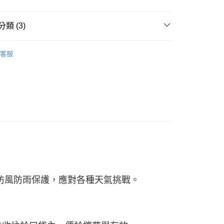
類 (3)
系列
客服
跑 | 搶手新品 85折
▶ 女性服飾配件
└ 外套
強的防風防雨保護，應對各種天氣挑戰。