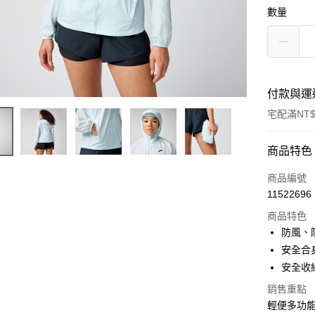
數量
付款與運
宅配滿NT$
付款方式
商品特色
信用卡一
商品編號
11522696
ATM付款
商品特色
防風、
運送方式
安全合
安全收
宅配
銷售重點
每筆NT$1
輕便多功