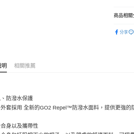
商品相關分
服飾 | 全
分享
👉 爸氣開
女性服飾
說明
相關推薦
風、防潑水保護
外套採用 全新的GO2 Repel™防潑水面料，提供更
全合身以及攜帶性