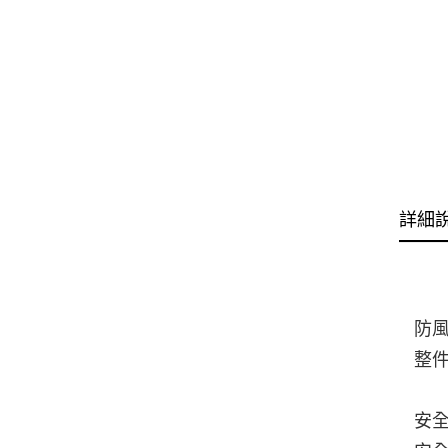
詳細
防
整件
安