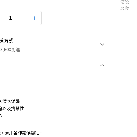
清除
紀錄
送方式
3,500免運
次付款
防潑水保護
身以及攜帶性
納
00，滿NT$3,500(含以上)免運費
能，適用各種氣候變化。