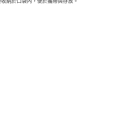
疊收納於口袋內，便於攜帶與存放。