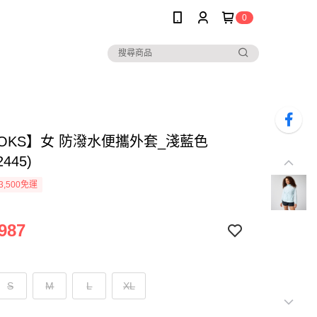
0
OOKS】女 防潑水便攜外套_淺藍色
2445)
3,500免運
987
S
M
L
XL