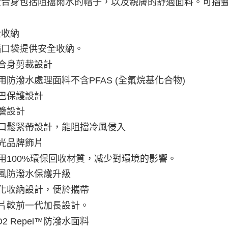
全合身包括阻擋雨水的帽子，以及親膚的舒適面料。可摺
全收納
插口袋提供安全收納。
半合身剪裁設計
耐用防潑水處理面料不含PFAS (全氟烷基化合物)
下巴保護設計
帽簷設計
袖口鬆緊帶設計，能阻擋冷風侵入
反光品牌飾片
使用100%環保回收材質，减少對環境的影響。
防風防潑水保護升級
簡化收納設計，便於攜帶
前片較前一代加長設計。
GO2 Repel™防潑水面料