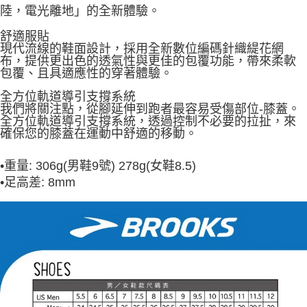
陸，電光離地」的全新體驗。
舒適服貼
現代流線的鞋面設計，採用全新數位編碼針織緹花網
布，提供更出色的透氣性與更佳的包覆功能，帶來柔軟
包覆、且具適應性的穿著體驗。
全方位軌道導引支撐系統
我們將關注點，從腳延伸到跑者最容易受傷部位-膝蓋。
全方位軌道導引支撐系統，透過控制不必要的拉扯，來
確保您的膝蓋在運動中舒適的移動。
•
重量: 306g(男鞋9號) 278g(女鞋8.5)
•
足高差: 8mm