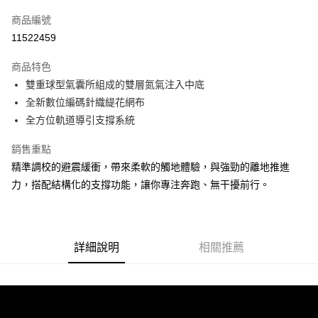
信用卡一次付款
商品編號
ATM付款
11522459
運送方式
商品特色
雙重球型氣囊所組成的雙層氮氣注入中底
宅配
全新數位編碼針織緹花網布
每筆NT$100，滿NT$3,500(含以上)免運費
全方位軌道導引支撐系統
銷售重點
精準調校的避震緩衝，帶來柔軟的觸地體驗，與強勁的離地推進
力，搭配結構化的支撐功能，讓你專注奔跑、無干擾前行。
詳細說明
相關推薦