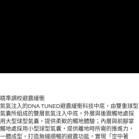
精準調校避震緩衝
氮氣注入的DNA TUNED避震緩衝科技中底，由雙重球型
氣囊所組成的雙層氮氣注入中底。外層與後跟觸地處採
用大型球型氣囊，提供柔軟的觸地體驗；內層與前腳掌
觸地處採用小型球型氣囊，提供離地時所需的推進力，
一體成型，打造無縫順暢的避震功能，實現「空中著