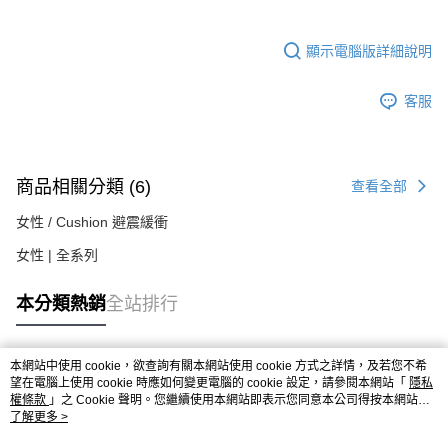
顯示電腦版詳細說明
客服
商品相關分類 (6)
查看全部
女性 / Cushion 避震緩衝
女性 | 全系列
本分類熱銷
全站排行
本網站中使用 cookie，欲查詢有關本網站使用 cookie 方式之詳情，及若您不希
熱門標籤
望在電腦上使用 cookie 時應如何變更電腦的 cookie 設定，請參閱本網站「
隱私
權條款
」之 Cookie 聲明。您繼續使用本網站即表示您同意本公司得按本網站使
用條款之 Cookie 聲明使用 cookie。
了解更多 >