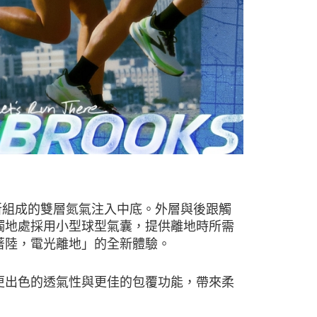
囊所組成的雙層氮氣注入中底。外層與後跟觸
觸地處採用小型球型氣囊，提供離地時所需
著陸，電光離地」的全新體驗。
更出色的透氣性與更佳的包覆功能，帶來柔