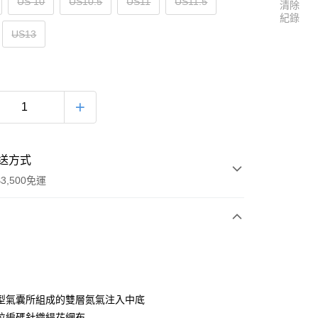
US 10
US10.5
US11
US11.5
清除
紀錄
US13
送方式
3,500免運
次付款
型氣囊所組成的雙層氮氣注入中底
位編碼針織緹花網布