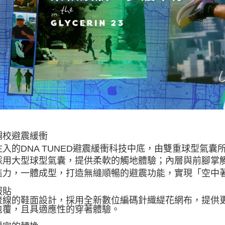
調校避震緩衝
注入的DNA TUNED避震緩衝科技中底，由雙重球型氣
採用大型球型氣囊，提供柔軟的觸地體驗；內層與前腳掌
進力，一體成型，打造無縫順暢的避震功能，實現「空中
服貼
流線的鞋面設計，採用全新數位編碼針織緹花網布，提供
包覆，且具適應性的穿著體驗。