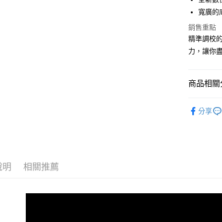
寬廣的
宅配
銷售重點
每筆NT$1
精準調校
力，讓你
商品相關分
男性 / Cu
分享
男性 | 全
👉 爸氣開
GLYCERI
說明
相關推薦
GLYCERI