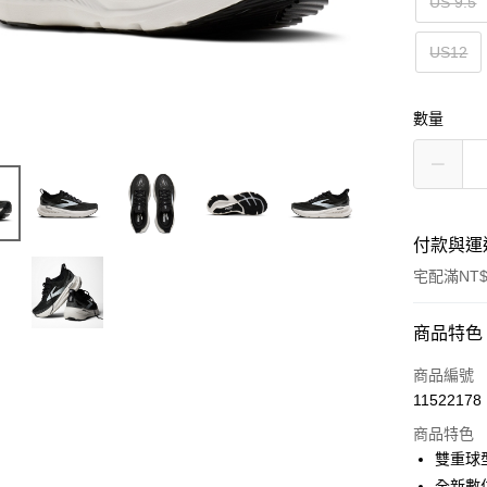
US 9.5
US12
數量
付款與運
宅配滿NT$
付款方式
商品特色
信用卡一
商品編號
11522178
ATM付款
商品特色
雙重球
運送方式
全新數