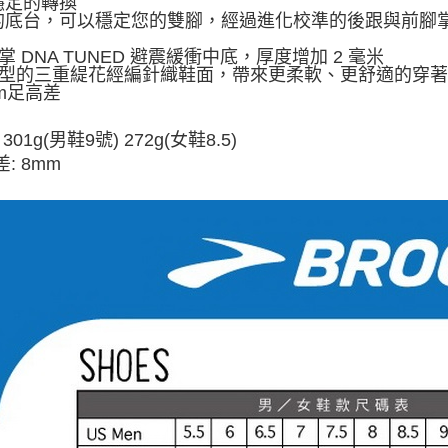
穩定的轉換
的底台，可以穩定您的雙腳，經過進化校準的後跟與前腳
腳掌 DNA TUNED 避震緩衝中底，厚度增加 2 毫米
增強型的三重緹花經編針織鞋面，帶來更柔軟、更舒適的穿
 mm足高差
 301g(男鞋9號) 272g(女鞋8.5)
: 8mm