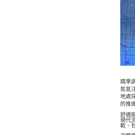
精準
氮氣
地處
的推
舒適
現代
軟、