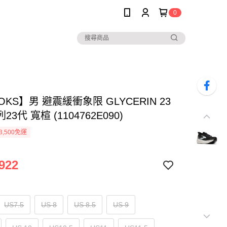
0
OKS】男 避震緩衝象限 GLYCERIN 23
3代 寬楦 (1104762E090)
3,500免運
922
US7.5
US 8
US 8.5
US 9