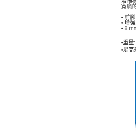
流暢
寬廣
• 前
• 
• 8
•
重量:
•
足高差