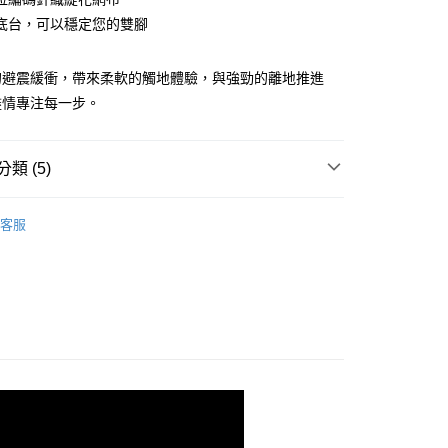
底台，可以穩定您的雙腳
00，滿NT$3,500(含以上)免運費
的避震緩衝，帶來柔軟的觸地體驗，與強勁的離地推進
盡情專注每一步。
類 (5)
shion 避震緩衝
客服
系列
跑 | 搶手新品 85折
▶ 男性鞋款
N | 甘油家族
- GLYCERIN 23
N | 甘油家族
- 寬楦/超寬楦