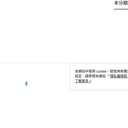
本分類
本網站中使用 cookie，欲查詢有關
設定，請參閱本網站「
隱私權條款
使用 cookie。
了解更多 >
TW-MWG1-66-251 Web2.0 
© 2026 by 金瑞晶國際股份有限公司