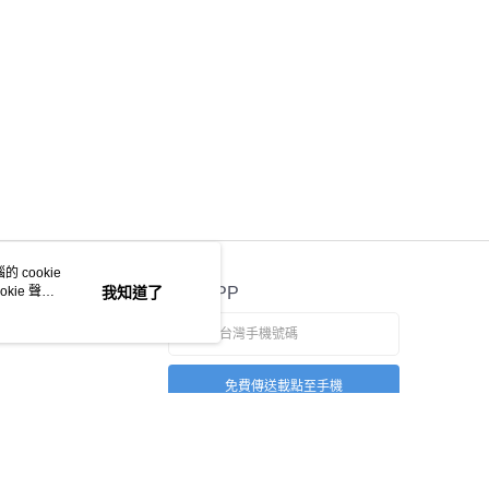
 cookie
kie 聲明
我知道了
官方APP
免費傳送載點至手機
本站最佳瀏覽環境請使用 Google Chrome、Firefox 或 Edge 以上版本