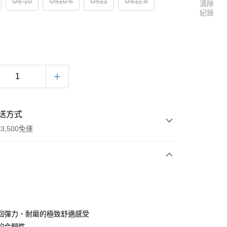
US 10
US10.5
US11
US11.5
清除
紀錄
送方式
3,500免運
次付款
回彈力、耐磨的極致舒適感受
的合腳性