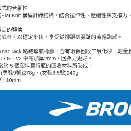
節式的合腳性
Flat Knit 橫編針織結構，結合拉伸性、壓縮性與支
穩定的轉換
的底台可以穩定步伐，享受從腳跟到腳趾的流暢跑感。
RoadTack 路跑導航橡膠，含有環保回收二氧化矽，輕
NA LOFT v3 中底加厚2mm，回彈力更好。
當於 5 個塑料寶特瓶的回收材料所製成。
 (男鞋9號)278g、(女鞋8.5號)249g
: 10mm