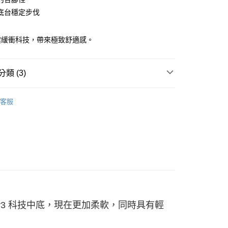
底台穩定步伐
00，滿NT$3,500(含以上)免運費
震緩衝科技，帶來極致舒適感。
類 (3)
shion 避震緩衝
客服
系列
N | 甘油家族
- GLYCERIN 21
 v3 科技中底，現在更加柔軟，同時具有輕