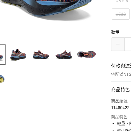
US 9.5
US12
數量
付款與運
宅配滿NT$
付款方式
商品特色
信用卡一
商品編號
11460422
ATM付款
商品特色
輕量、
運送方式
進化版