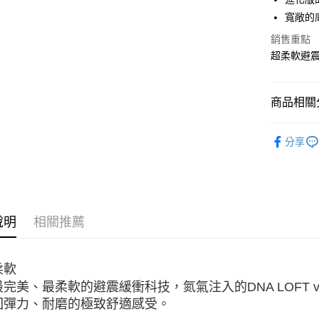
寬敞的
宅配
銷售重點
每筆NT$1
超柔軟避
商品相關分
男性 / Cu
分享
男性 | 全
GLYCERI
說明
相關推薦
柔軟
完美、最柔軟的避震緩衝科技，氮氣注入的DNA LOFT
回彈力、耐磨的極致舒適感受。