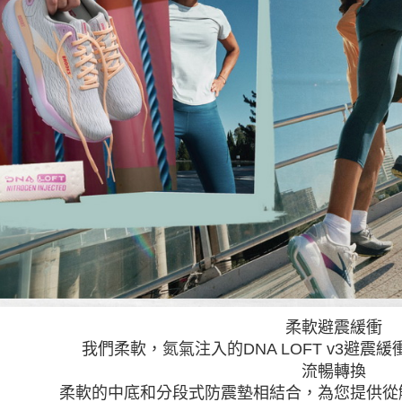
柔軟避震緩衝
我們柔軟，氮氣注入的DNA LOFT v3避
流暢轉換
柔軟的中底和分段式防震墊相結合，為您提供從