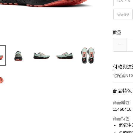
US 7.5
US 10
數量
付款與運
宅配滿NT$
付款方式
商品特色
信用卡一
商品編號
11460418
ATM付款
商品特色
氮氣注入
運送方式
柔軟的