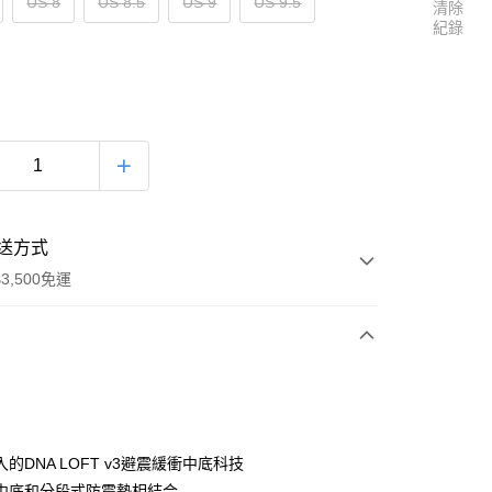
US 8
US 8.5
US 9
US 9.5
清除
紀錄
送方式
3,500免運
次付款
的DNA LOFT v3避震緩衝中底科技
中底和分段式防震墊相結合