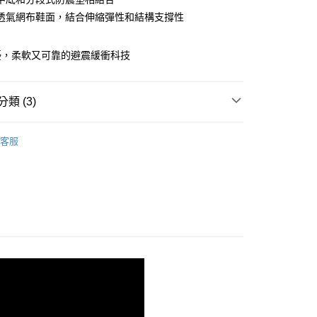
透氣網布鞋面，結合伸縮彈性和結構支撐性
00，滿NT$3,500(含以上)免運費
擾，柔軟又可靠的避震緩衝科技
類 (3)
shion 避震緩衝
客服
系列
魔鬼 | 最暢銷系列
- GHOST 16