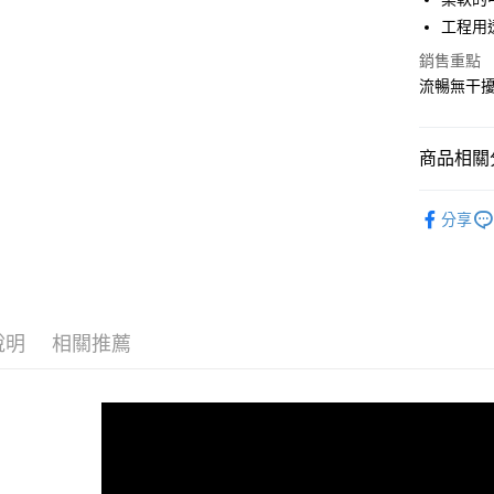
工程用
宅配
銷售重點
每筆NT$1
流暢無干
商品相關分
女性 / Cu
分享
女性 | 全
GHOST 
說明
相關推薦