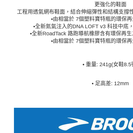
更強化的鞋面
工程用透氣網布鞋面，結合伸縮彈性和結構支撐
•由相當於 7個塑料寶特瓶的環保
•全新氮氣注入的DNA LOFT v3 科技
•全新RoadTack 路跑導航橡膠含有環保
•由相當於 7個塑料寶特瓶的環保
•
重量: 241g(女鞋8.5
•
足高差: 12mm