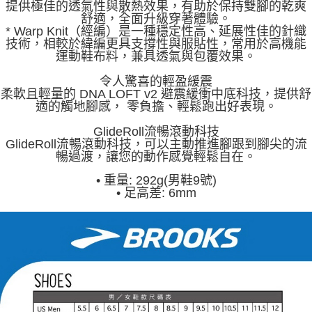
提供極佳的透氣性與散熱效果，有助於保持雙腳的乾爽
舒適，全面升級穿著體驗。
* Warp Knit（經編）是一種穩定性高、延展性佳的針織
技術，相較於緯編更具支撐性與服貼性，常用於高機能
運動鞋布料，兼具透氣與包覆效果。
令人驚喜的輕盈緩震
柔軟且輕量的 DNA LOFT v2 避震緩衝中底科技，提供舒
適的觸地腳感， 零負擔、輕鬆跑出好表現。
GlideRoll流暢滾動科技
GlideRoll流暢滾動科技，可以主動推進腳跟到腳尖的流
暢過渡，讓您的動作感覺輕鬆自在。
•
重量: 292g(男鞋9號)
•
足高差: 6mm