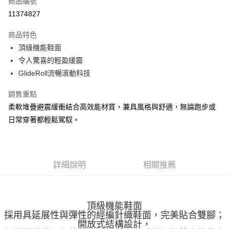
商品編號
ATM付款
11374827
運送方式
商品特色
頂級機能鞋面
宅配
令人驚喜的輕盈緩震
每筆NT$100，滿NT$3,500(含以上)免運費
GlideRoll流暢滾動科技
銷售重點
柔軟堆疊避震緩衝結合高效能材質，兼具風格與舒適，無論跑步或
日常穿著都輕鬆駕馭。
詳細說明
相關推薦
頂級機能鞋面
採用具延展性與彈性的經編針織鞋面，完美貼合雙腳；
開放式結構設計，