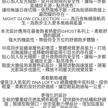
貼心加入反光細節，提升夜跑時的安全性，讓每一步都
能捕捉光源，點亮夜色。
讓你無論日夜切換，依然風格不斷，成為街頭與跑道上
最閃耀的存在，
NIGHT GLOW COLLECTION —— 為日夜無縫接軌而
生，為跑步注入更多風格與能量。
本次設計應用在最後跑者熱愛的GHOST系列上，柔軟舒
適的腳感，
強大的機能性，帶給你全方位的舒適跑步體驗。
中底同步延續漸層色彩噴漆，整體視覺更具張力，打造
出無論靜止或移動時都能吸引目光的存在感。
貼心加入反光細節，提升夜跑時的安全性，讓每一步都
能捕捉光源，點亮夜色。
鞋面大膽採用漸層色彩設計，展現流動與速度感，隨著
光影與步伐變化，釋放不同層次的視覺效果。
柔軟動態緩震
優質注入氮氣的 DNA LOFT v3 避震緩衝中底科技，提供
輕量、柔軟的良好的舒適感，讓您輕鬆跑過每一公里。
更強化的設計
全新的雙重緹花透氣網布鞋面，提供額外的結構和舒適
度；競速型鞋領口，依空氣動力學設計，增加弧度設