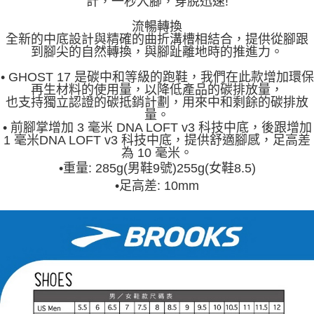
計，一秒入腳，穿脫迅速!
流暢轉換
全新的中底設計與精確的曲折溝槽相結合，提供從腳跟
到腳尖的自然轉換，與腳趾離地時的推進力。
• GHOST 17 是碳中和等級的跑鞋，我們在此款增加環保
再生材料的使用量，以降低產品的碳排放量，
也支持獨立認證的碳抵銷計劃，
用來中和剩餘的碳排放
量。
• 前腳掌增加 3 毫米 DNA LOFT v3 科技中底，後跟增加
1 毫米DNA LOFT v3 科技中底，提供舒適腳感，足高差
為 10 毫米。
•
重量: 285g(男鞋9號)255g(女鞋8.5)
•
足高差: 10mm