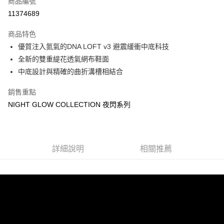
商品編號
ATM付款
11374689
運送方式
商品特色
優質注入氮氣的DNA LOFT v3 避震緩衝中底科技
宅配
全新的雙重緹花透氣網布鞋面
每筆NT$100，滿NT$3,500(含以上)免運費
中底設計與精確的曲折溝槽相結合
銷售重點
NIGHT GLOW COLLECTION 夜閃系列
詳細說明
相關推薦