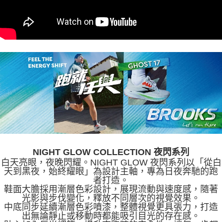
NIGHT GLOW COLLECTION 夜閃系列
白天亮眼，夜晚閃耀。NIGHT GLOW 夜閃系列以「從白
天到黑夜，始終耀眼」為設計主軸，專為日夜奔馳的跑
者打造。
鞋面大膽採用漸層色彩設計，展現流動與速度感，隨著
光影與步伐變化，釋放不同層次的視覺效果。
中底同步延續漸層色彩噴漆，整體視覺更具張力，打造
出無論靜止或移動時都能吸引目光的存在感。