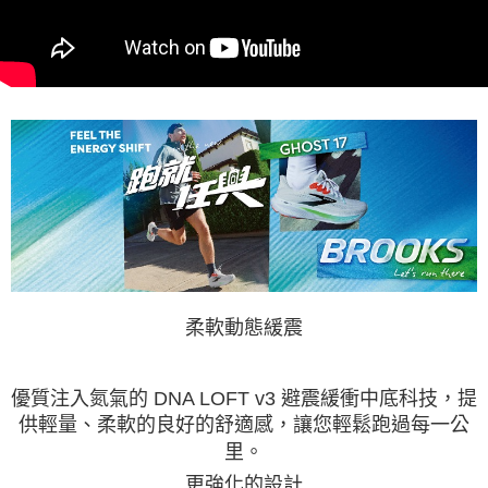
柔軟動態緩震
優質注入氮氣的 DNA LOFT v3 避震緩衝中底科技，提
供輕量、柔軟的良好的舒適感，讓您輕鬆跑過每一公
里。
更強化的設計