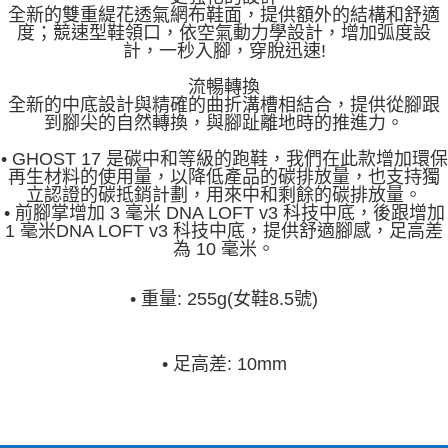
全新的雙重緹花透氣網布鞋面，提供額外的結構和舒適
度；競速型鞋領口，依空氣動力學設計，增加弧度設
計，一秒入腳，穿脫迅速!
流暢轉換
全新的中底設計與精確的曲折溝槽相結合，提供從腳跟
到腳尖的自
然轉換，與腳趾離地時的推進力。
• GHOST 17 是碳中和等級的跑鞋，我們在此款增加環保
再生材料的使用量，以降低產品的碳排放量，也支持獨
立認證的碳抵銷計劃，用來中和剩餘的碳排放量。
• 前腳掌增加 3 毫米 DNA LOFT v3 科技中底，後跟增加
1 毫米DNA LOFT v3 科技中底，提供舒適腳感，足高差
為 10 毫米。
•
重量: 255g(女鞋8.5號)
•
足高差: 10mm