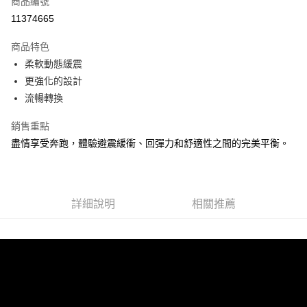
商品編號
ATM付款
11374665
運送方式
商品特色
柔軟動態緩震
宅配
更強化的設計
每筆NT$100，滿NT$3,500(含以上)免運費
流暢轉換
銷售重點
盡情享受奔跑，體驗避震緩衝、回彈力和舒適性之間的完美平衡。
詳細說明
相關推薦