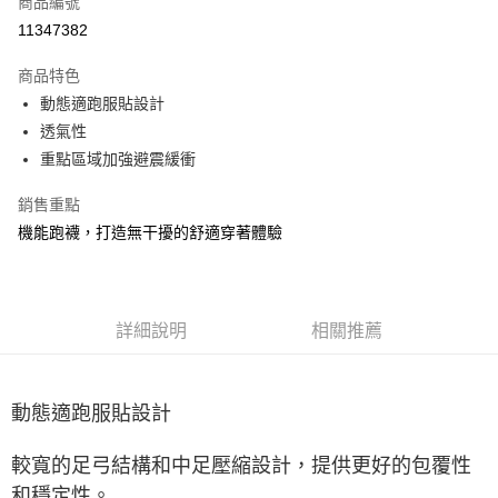
商品編號
ATM付款
11347382
運送方式
商品特色
動態適跑服貼設計
宅配
透氣性
每筆NT$100，滿NT$3,500(含以上)免運費
重點區域加強避震緩衝
銷售重點
機能跑襪，打造無干擾的舒適穿著體驗
詳細說明
相關推薦
動態適跑服貼設計
較寬的足弓結構和中足壓縮設計，提供更好的包覆性
和穩定性。